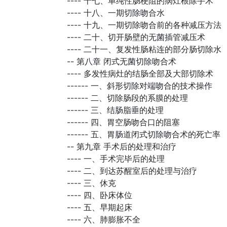
----
十七、单纯性肠梗阻的病灶根除手术
----
十八、一期切除吻合水
----
十九、一期切除吻合前的各种减压方法
----
二十、切开肠壁的无菌插管减压术
----
二十一、复发性肠粘连的部分肠切除水
--
第八章 闭式无菌切除吻合术
----
多发性病灶的结肠全部及大部切除术
------
一、斜形切除对端吻合的技术操作
------
二、切除肠段的系膜的处理
------
三、结肠脂垂的处理
------
四、胃空肠吻合口的阻塞
------
五、胃肠道闭式切除吻合术的死亡率
--
第九章 手术后的处理和治疗
----
一、手术完毕后的处理
----
二、到达苏醒室后的处理与治疗
----
三、休克
----
四、卧床体位
----
五、早期起床
----
六、肺膨胀不全