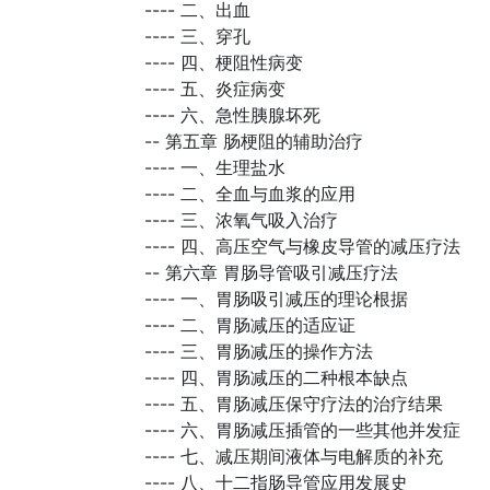
----
二、出血
----
三、穿孔
----
四、梗阻性病变
----
五、炎症病变
----
六、急性胰腺坏死
--
第五章 肠梗阻的辅助治疗
----
一、生理盐水
----
二、全血与血浆的应用
----
三、浓氧气吸入治疗
----
四、高压空气与橡皮导管的减压疗法
--
第六章 胃肠导管吸引减压疗法
----
一、胃肠吸引减压的理论根据
----
二、胃肠减压的适应证
----
三、胃肠减压的操作方法
----
四、胃肠减压的二种根本缺点
----
五、胃肠减压保守疗法的治疗结果
----
六、胃肠减压插管的一些其他并发症
----
七、减压期间液体与电解质的补充
----
八、十二指肠导管应用发展史