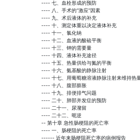
----
七、血栓形成的预防
----
八、手术的“激应”因素
----
九、术后液体的补充
----
十、测定体重以决定液体补充
----
十一、氯化钠
----
十二、血液的酸硷平衡
----
十三、钾的需要量
----
十四、液体补充途径
----
十五、热量供给与氮的平衡
----
十六、氨基酸的静脉注射
----
十七、用葡萄糖溶液静脉注射来维持热
----
十八、腹部膨胀
----
十九、排便排气问题
----
二十、肺部并发症的预防
----
二十一、尿潴留
----
二十二、呃逆
--
第十章 急性肠梗阻的死亡率
----
一、肠梗阻的死亡率
------
近年来肠梗阻死亡率的病例报告