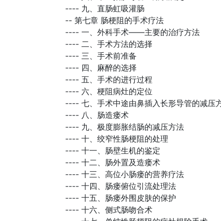
----
九、直肠虹吸灌肠
--
第七章 肠梗阻的手术疗法
----
一、外科手术——主要的治疗方法
----
二、手术方法的选择
----
三、手术前准备
----
四、麻醉的选择
----
五、手术的进行过程
----
六、梗阻病灶的定位
----
七、手术中途由鼻插入长形导管的减压
----
八、肠造瘘术
----
九、极度膨胀结肠的减压方法
----
十、绞窄性肠梗阻的处理
----
十一、肠壁生机的鉴定
----
十二、肠外置及造瘘术
----
十三、高位小肠瘘的营养疗法
----
十四、肠瘘俯位引流处理法
----
十五、肠瘘外围皮肤的保护
----
十六、侧式肠吻合术