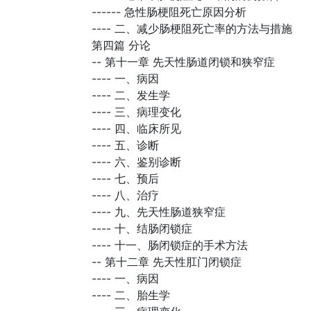
------
急性肠梗阻死亡原因分析
----
二、减少肠梗阻死亡率的方法与措施
第四篇 分论
--
第十一章 先天性肠道闭锁和狭窄症
----
一、病因
----
二、发生学
----
三、病理变化
----
四、临床所见
----
五、诊断
----
六、鉴别诊断
----
七、预后
----
八、治疗
----
九、先天性肠道狭窄症
----
十、结肠闭锁症
----
十一、肠闭锁症的手术方法
--
第十二章 先天性肛门闭锁症
----
一、病因
----
二、胎生学