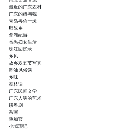
最近的广东农村
广东的黎与猺
青岛粤侨一斑
归故乡
鼎湖纪游
番禺妇女生活
珠江回忆录
乡风
故乡双五节写真
潮汕风俗谈
乡味
荔枝话
广东民间文学
广东人哭的艺术
谈粤剧
杂写
跳加官
小域琐记