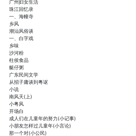
广州妇女生活
珠江回忆录
一、海幢寺
乡风
潮汕风俗谈
一、白字戏
乡味
沙河粉
柱侯食品
艇仔粥
广东民间文学
从招子庸谈到粤讴
小说
南风天(上)
小粤风
开场白
成人们在儿童年的努力(小记事)
小朋友怎样过儿童年(小言论)
那一个对(小公民)