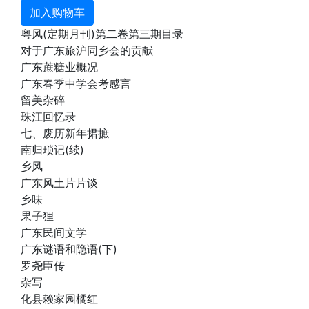
加入购物车
粤风(定期月刊)第二卷第三期目录
对于广东旅沪同乡会的贡献
广东蔗糖业概况
广东春季中学会考感言
留美杂碎
珠江回忆录
七、废历新年捃摭
南归琐记(续)
乡风
广东风土片片谈
乡味
果子狸
广东民间文学
广东谜语和隐语(下)
罗尧臣传
杂写
化县赖家园橘红