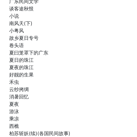
广东民间文学
谈客途秋恨
小说
南风天(下)
小粤风
故乡夏日专号
卷头语
夏曰笼罩下的广东
夏日的珠江
夏夜的珠江
好靓的生果
禾虫
云纱拷绸
消暑回忆
夏夜
游泳
乘凉
西樵
柏苏斩妖(续)(各国民间故事)