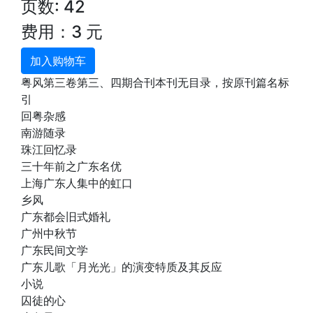
页数: 42
费用：3 元
加入购物车
粤风第三卷第三、四期合刊本刊无目录，按原刊篇名标
引
回粤杂感
南游随录
珠江回忆录
三十年前之广东名优
上海广东人集中的虹口
乡风
广东都会旧式婚礼
广州中秋节
广东民间文学
广东儿歌「月光光」的演变特质及其反应
小说
囚徒的心