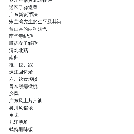
罗浮重修黄龙观征诗
送区子彝返粤
广东新货币法
宋芷湾先生的生平及其诗
台山县的两种观念
南华寺纪游
顺德女子解谜
清炖北菇
南归
推、拉、踩
珠江回忆录
六、饮食琐谈
粤东黑痣橄榄
乡风
广东风土片片谈
吴川风俗谈
乡味
九江煎堆
鹤鹑腊味饭