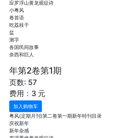
应罗浮山黄龙观征诗
小粤风
卷首语
吃荔枝干
盐
测字
各国民间故事
奈西和巨人
年第2卷第1期
页数: 57
费用：3 元
加入购物车
粤风(定期月刊)第二卷第一期新年特刊目录
庆祝新年
新年杂感