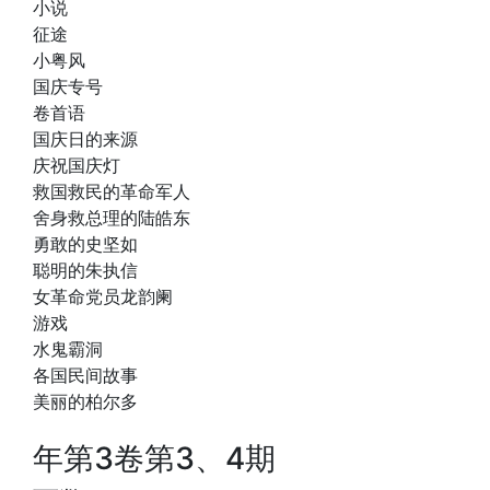
小说
征途
小粤风
国庆专号
卷首语
国庆日的来源
庆祝国庆灯
救国救民的革命军人
舍身救总理的陆皓东
勇敢的史坚如
聪明的朱执信
女革命党员龙韵阑
游戏
水鬼霸洞
各国民间故事
美丽的柏尔多
年第3卷第3、4期