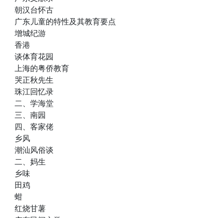
朝汉台怀古
广东儿童的特性及其教育要点
增城纪游
香港
谈体育花园
上海的粤侨教育
哭正秋先生
珠江回忆录
二、学海堂
三、南园
四、客家佬
乡风
潮汕风俗谈
二、妈生
乡味
田鸡
蚶
红烧甘薯