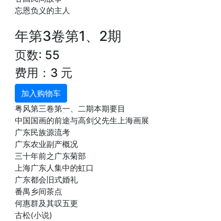
忘恩负义的主人
年第3卷第1、2期
页数: 55
费用：3 元
加入购物车
粤风第三卷第一、二期本期要目
中国国画的前途与高剑父先生上海画展
广东民族源流考
广东农业副产概况
三十年前之广东菊部
上海广东人集中的虹口
广东都会旧式婚礼
番禺乡间茶点
何惠群及其叹五更
古松(小说)