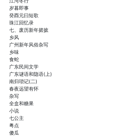
江湾冬行
岁暮即事
癸酉元曰短歌
珠江回忆录
七、废历新年捃摭
乡风
广州新年风俗杂写
乡味
食蛇
广东民间文学
广东谜语和隐语(上)
南归琐记(二)
春夜远望有怀
杂写
全盒和糖果
小说
七公主
粤点
傻瓜