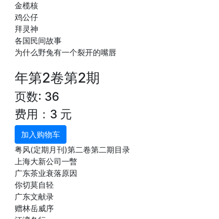
金榄核
鸡公仔
拜灵神
各国民间故事
为什么野兔有一个裂开的嘴唇
年第2卷第2期
页数: 36
费用：3 元
加入购物车
粤风(定期月刊)第二卷第二期目录
上海大新公司一暼
广东茶业衰落原因
你切莫自轻
广东文献录
赠林岳威序