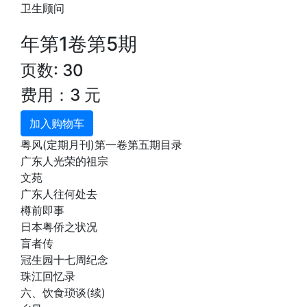
卫生顾问
年第1卷第5期
页数: 30
费用：3 元
加入购物车
粤风(定期月刊)第一卷第五期目录
广东人光荣的祖宗
文苑
广东人往何处去
樽前即事
日本粤侨之状况
盲者传
冠生园十七周纪念
珠江回忆录
六、饮食琐谈(续)