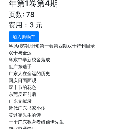
年第1卷第4期
页数: 78
费用：3 元
加入购物车
粤风(定期月刊)第一卷第四期双十特刊目录
双十与全运
粤东中学新校舍落成
勖广东选手
广东人在全运的历史
国庆日面面观
双十节的花色
东莞反正前后
广东文献录
近代广东书家小传
黄过宪先生的诗
一个广东教育者黎佰伊先生
南北交通管见