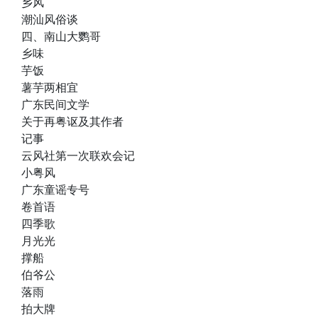
乡风
潮汕风俗谈
四、南山大鹦哥
乡味
芋饭
薯芋两相宜
广东民间文学
关于再粤讴及其作者
记事
云风社第一次联欢会记
小粤风
广东童谣专号
卷首语
四季歌
月光光
撑船
伯爷公
落雨
拍大牌