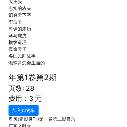
大王头
忠实的农夫
识穷天下字
李后非
海珠的来历
马马虎虎
横纹道理
真命天子
各国民间故事
蟾蜍背怎会生瘤的
年第1卷第2期
页数: 28
费用：3 元
加入购物车
粤风(定期月刊)第一卷第二期目录
广东文献录