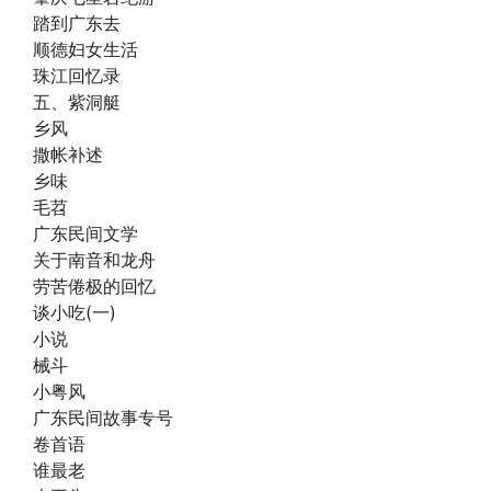
踏到广东去
顺德妇女生活
珠江回忆录
五、紫洞艇
乡风
撒帐补述
乡味
毛苕
广东民间文学
关于南音和龙舟
劳苦倦极的回忆
谈小吃(一)
小说
械斗
小粤风
广东民间故事专号
卷首语
谁最老