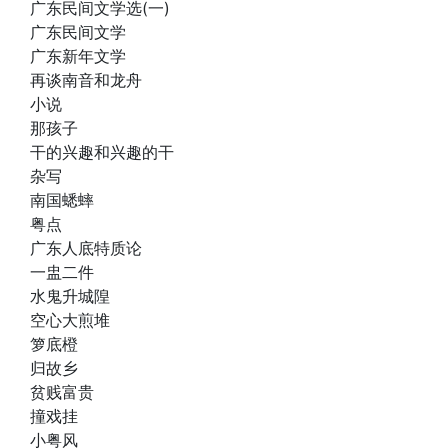
广东民间文学选(一)
广东民间文学
广东新年文学
再谈南音和龙舟
小说
那孩子
干的兴趣和兴趣的干
杂写
南国蟋蟀
粤点
广东人底特质论
一盅二件
水鬼升城隍
空心大煎堆
箩底橙
归故乡
贫贱富贵
撞戏挂
小粤风