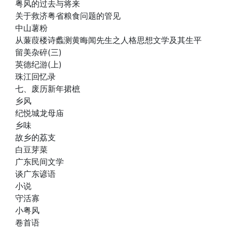
粤风的过去与将来
关于救济粤省粮食问题的管见
中山薯粉
从蒹葭楼诗蠡测黄晦闻先生之人格思想文学及其生平
留美杂碎(三)
英德纪游(上)
珠江回忆录
七、废历新年捃樜
乡风
纪悦城龙母庙
乡味
故乡的荔支
白豆芽菜
广东民间文学
谈广东谚语
小说
守活寡
小粤风
卷首语