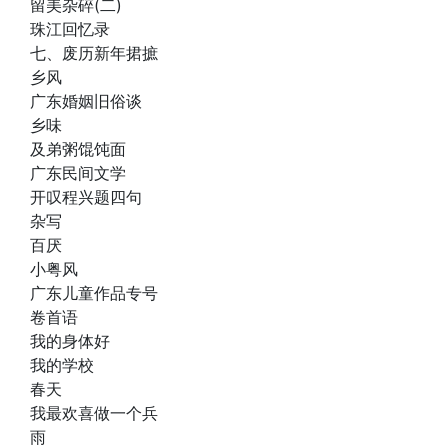
留美杂碎(二)
珠江回忆录
七、废历新年捃摭
乡风
广东婚姻旧俗谈
乡味
及弟粥馄饨面
广东民间文学
开叹程兴题四句
杂写
百厌
小粤风
广东儿童作品专号
卷首语
我的身体好
我的学校
春天
我最欢喜做一个兵
雨