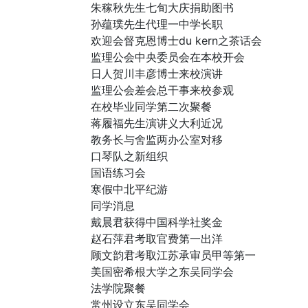
朱稼秋先生七旬大庆捐助图书
孙蕴璞先生代理一中学长职
欢迎会督克恩博士du kern之茶话会
监理公会中央委员会在本校开会
日人贺川丰彦博士来校演讲
监理公会差会总干事来校参观
在校毕业同学第二次聚餐
蒋履福先生演讲义大利近况
教务长与舍监两办公室对移
口琴队之新组织
国语练习会
寒假中北平纪游
同学消息
戴晨君获得中国科学社奖金
赵石萍君考取官费第一出洋
顾文韵君考取江苏承审员甲等第一
美国密希根大学之东吴同学会
法学院聚餐
常州设立东吴同学会