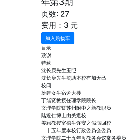
年第3期
页数: 27
费用：3 元
加入购物车
目录
致谢
特载
沈长庚先生玉照
沈长庚先生赞助本校有加无己
校闻
筹建女生宿舍大楼
丁绪贤教授任理学院院长
文理学院暨苏州附中之新教职员
陆近仁博士由美返校
美籍教授富德生许安之假满回校
二十五年度本校行政委员会委员
文理学院二十五年度教务会议常务委员