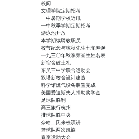
校闻
文理学院定期招考
一中暑期学校近讯
一中秋季学期定期招考
游泳池开放
本学期续聘教职员
校节纪念与稼秋先生七旬寿诞
一九三〇年秋季荣誉生姓名表
新宿舍破土礼
东吴三中学联合运动会
双塔新校舍设计建造
科学馆燃气设备装置完成
美国爱迪斯夫人捐助奖学金
足球队胜利
高三旅行杭州
排球队胜中央
奈哈二氏来校演讲
篮球队两次凯旋
春季运动大会