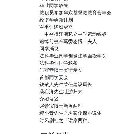
毕业同学叙餐
教职员参加华东基督教教育会年会
经济学会新计划
军事训练班成立
一中夺得江浙私立中学运动锦标
追悼前校长葛赉恩博士夫人
同学消息
法科毕业同学创设法学函授学院
法科毕业同学叙餐
伍守恭博士宴请亲友
首都同学宴会
钱敬人先生荣任建设局长
汤心济先生壮游归来
介绍著述
赵紫宸博士新著两种
程小青先生之名家侦探小说集
时风剧社之「话剧两种」