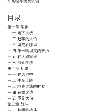
加购物车免费试读
目录
第一章 学步
--
一 走下火线
--
二 赶车的大伯
--
三 坦克在哪里
--
四 第一辆坦克的来历
--
五 在大娘家里
--
六 当众学步
第二章 初试
--
一 在风沙中
--
二 牛车上阵
--
三 坦克过壕的时候
--
四 在篝火边
--
五 重见大伯
第三章 战斗
--
一 黎明的战斗