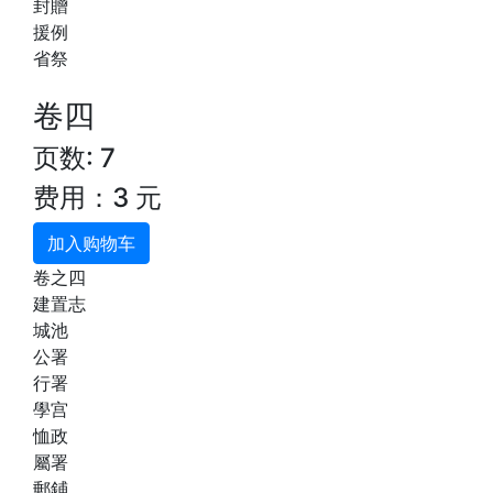
封贈
援例
省祭
卷四
页数: 7
费用：3 元
加入购物车
卷之四
建置志
城池
公署
行署
學宫
恤政
屬署
郵鋪