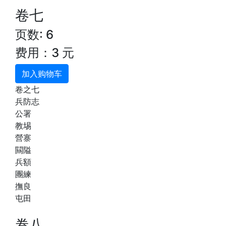
卷七
页数: 6
费用：3 元
加入购物车
卷之七
兵防志
公署
教埸
營寨
闗隘
兵額
團練
撫良
屯田
卷八