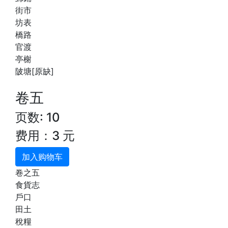
街市
坊表
橋路
官渡
亭榭
陂塘[原缺]
卷五
页数: 10
费用：3 元
加入购物车
卷之五
食貨志
戶口
田土
稅糧