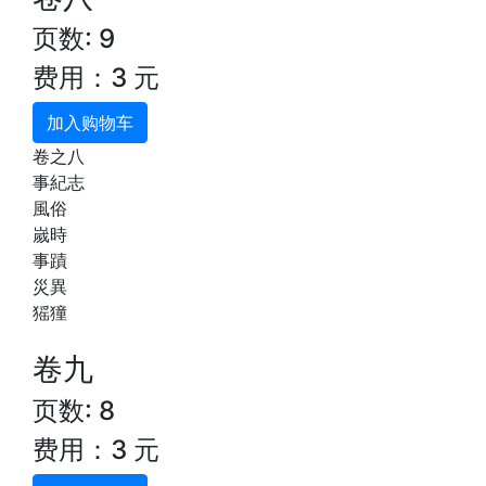
页数: 9
费用：3 元
加入购物车
卷之八
事紀志
風俗
嵗時
事蹟
災異
猺獞
卷九
页数: 8
费用：3 元