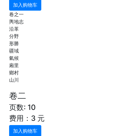
加入购物车
卷之一
輿地志
沿革
分野
形勝
疆域
氣候
廂里
鄉村
山川
卷二
页数: 10
费用：3 元
加入购物车