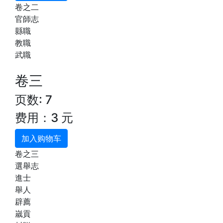
卷之二
官師志
縣職
教職
武職
卷三
页数: 7
费用：3 元
加入购物车
卷之三
選舉志
進士
舉人
辟薦
嵗貢