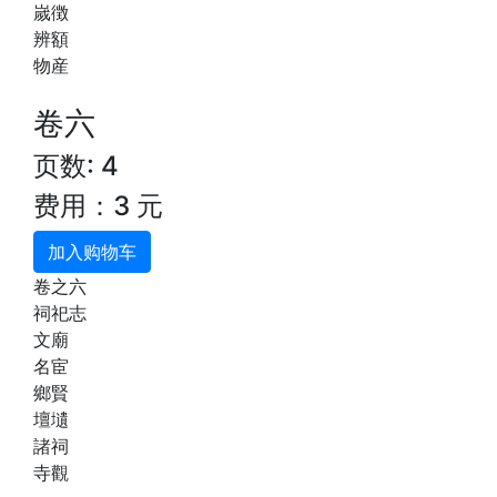
嵗徴
辨額
物産
卷六
页数: 4
费用：3 元
加入购物车
卷之六
祠祀志
文廟
名宦
鄉賢
壇壝
諸祠
寺觀