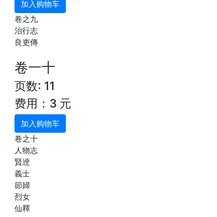
加入购物车
卷之九
治行志
良吏傳
卷一十
页数: 11
费用：3 元
加入购物车
卷之十
人物志
賢逹
義士
節婦
烈女
仙釋