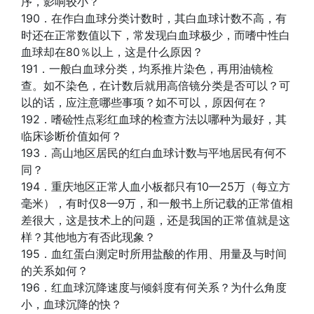
序，影响较小？
190．在作白血球分类计数时，其白血球计数不高，有
时还在正常数值以下，常发现白血球极少，而嗜中性白
血球却在80％以上，这是什么原因？
191．一般白血球分类，均系推片染色，再用油镜检
查。如不染色，在计数后就用高倍镜分类是否可以？可
以的话，应注意哪些事项？如不可以，原因何在？
192．嗜硷性点彩红血球的检查方法以哪种为最好，其
临床诊断价值如何？
193．高山地区居民的红白血球计数与平地居民有何不
同？
194．重庆地区正常人血小板都只有10—25万（每立方
毫米），有时仅8—9万，和一般书上所记载的正常值相
差很大，这是技术上的问题，还是我国的正常值就是这
样？其他地方有否此现象？
195．血红蛋白测定时所用盐酸的作用、用量及与时间
的关系如何？
196．红血球沉降速度与倾斜度有何关系？为什么角度
小，血球沉降的快？