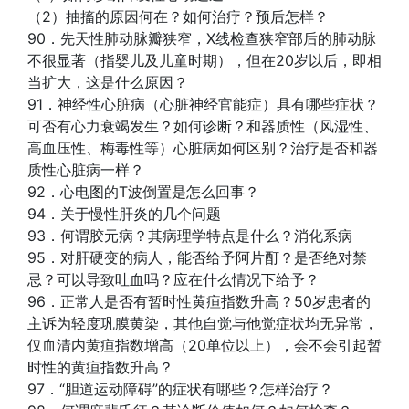
（2）抽搐的原因何在？如何治疗？预后怎样？
90．先天性肺动脉瓣狭窄，X线检查狭窄部后的肺动脉
不很显著（指婴儿及儿童时期），但在20岁以后，即相
当扩大，这是什么原因？
91．神经性心脏病（心脏神经官能症）具有哪些症状？
可否有心力衰竭发生？如何诊断？和器质性（风湿性、
高血压性、梅毒性等）心脏病如何区别？治疗是否和器
质性心脏病一样？
92．心电图的T波倒置是怎么回事？
94．关于慢性肝炎的几个问题
93．何谓胶元病？其病理学特点是什么？消化系病
95．对肝硬变的病人，能否给予阿片酊？是否绝对禁
忌？可以导致吐血吗？应在什么情况下给予？
96．正常人是否有暂时性黄疸指数升高？50岁患者的
主诉为轻度巩膜黄染，其他自觉与他觉症状均无异常，
仅血清内黄疸指数增高（20单位以上），会不会引起暂
时性的黄疸指数升高？
97．“胆道运动障碍”的症状有哪些？怎样治疗？