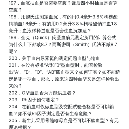
197．血沉抽血是否需要空腹？饭后四小时抽血是否算
空腹？
198．用魏氏法测定血沉，有的用0.4毫升3.8％枸橼酸
钠抽血1.6毫升；有的用0.2毫升3.8％枸橼酸钠抽血1.8
毫升；血液稀释过度是否会使血沉加速？
199．奎克（Quick）氏凝血酶元测定所用的计算公式
为什么上下都减8.7？而斯密司（Smith）氏法不减8.7
呢？
200．关于血内尿素氮的测定问题血型与输血
201．在没有标准“A”和“B”型血型时，能否检验
出“A”、“B”、“O”、“AB”四血型来？如何证实？如不能确
定是哪一型血，那么，原来这四种血型又是怎样检验出
来的？
202．O型血是否为万能供血者？
203．Rh因子如何测定？
204．在输血时仅做血型及交配试验合格是否可以输
血？如不做Rh因子测定是否有生命危险？
205．新生儿采用骨髓输母血是否可以不验血型？有无
理论根据？