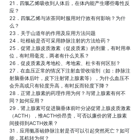
21．四氯乙烯吸收到人体后，在体内能产生哪些毒性反
应？
22．四氯乙烯与浓茶同时服用对疗效有何影响？为什
么？
23．关于山道年的作用及应用方法问题
24．吐根硷是否可采用静脉注射的方法给药？
25．促肾上腺皮质激素（促皮质素）的剂量，有时用单
位，有时用毫克，两者有什么关系？
26．促皮质素及考地松、考地索、杜卡有何区别？
27．在血压正常的情况下注射血管收缩剂（如：静脉注
射脑垂体后叶，皮下注射肾上腺素等），为什么血压不
会升高或只有轻度升高，有时反而轻度下降？
28．正肾上腺素的药理作用为何？与肾上腺素有何不
同？如何应用？
29．肾上腺素可促进脑垂体前叶分泌促肾上腺皮质激素
（ACTH），惟ACTH价昂贵，可否以廉价的肾上腺素
间接得到ACTH效果？
31．应用氨茶硷静脉注射是否可以引起突然死亡？如可
能，其机转为何？