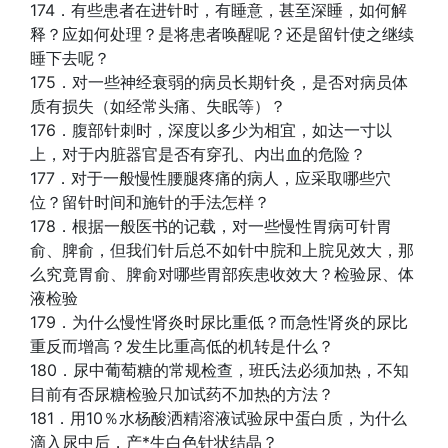
174．有些患者在进针时，有睡意，甚至深睡，如何解
释？应如何处理？是将患者唤醒呢？还是留针使之继续
睡下去呢？
175．对一些神经衰弱的病员长期针灸，是否对病员体
质有损失（如经常头痛、失眠等）？
176．腹部针刺时，深度以多少为相宜，如达一寸以
上，对于内脏器官是否有穿孔、内出血的危险？
177．对于一般慢性腰腿疼痛的病人，应采取哪些穴
位？留针时间和施针的手法怎样？
178．根据一般医书的记载，对一些慢性胃病可针胃
俞、脾俞，但我们针后总不如针中脘和上脘见效大，那
么究竟胃俞、脾俞对哪些胃部疾患收效大？检验尿、体
液检验
179．为什么慢性肾炎时尿比重低？而急性肾炎的尿比
重反而增高？发生比重高低的机转是什么？
180．尿中葡萄糖的常规检查，班氏法必须加热，不知
目前有否尿糖检验只加试药不加热的方法？
181．用10％水杨酸洒精溶液试验尿中蛋白质，为什么
滴入尿中后，产*生白色针状结晶？