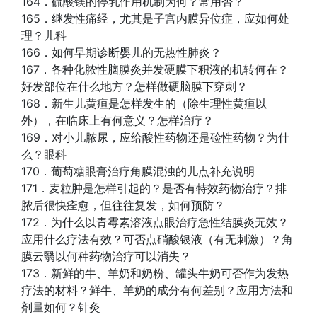
164．硫酸镁的停乳作用机制为何？常用否？
165．继发性痛经，尤其是子宫内膜异位症，应如何处
理？儿科
166．如何早期诊断婴儿的无热性肺炎？
167．各种化脓性脑膜炎并发硬膜下积液的机转何在？
好发部位在什么地方？怎样做硬脑膜下穿刺？
168．新生儿黄疸是怎样发生的（除生理性黄疸以
外），在临床上有何意义？怎样治疗？
169．对小儿脓尿，应给酸性药物还是硷性药物？为什
么？眼科
170．葡萄糖眼膏治疗角膜混浊的儿点补充说明
171．麦粒肿是怎样引起的？是否有特效药物治疗？排
脓后很快痊愈，但往往复发，如何预防？
172．为什么以青霉素溶液点眼治疗急性结膜炎无效？
应用什么疗法有效？可否点硝酸银液（有无刺激）？角
膜云翳以何种药物治疗可以消失？
173．新鲜的牛、羊奶和奶粉、罐头牛奶可否作为发热
疗法的材料？鲜牛、羊奶的成分有何差别？应用方法和
剂量如何？针灸