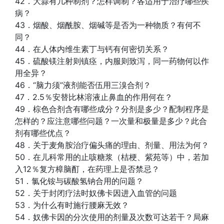
42．大蒜有几种制剂？怎样调制？各适用于治疗哪些疾
病？
43．烟酸、烟酰胺、烟碱等是否为一种物质？有何不
同？
44．在人体内维生素丁与钙有何密切关系？
45．硫酸镁注射则镇痉，内服则致泻，同一药物何以作
用全异？
46．“脑力须”液剂能否伍用三溴合剂？
47．2.5％安替比林溶液止鼻血的作用何在？
49．棕色合剂含有哪些成分？分剂是多少？配制程序是
怎样的？应注意哪些问题？一次量和极量是多少？此合
剂有哪些优点？
48．关于麦角胺治疗偏头痛的理由、剂量、用法为何？
50．在儿科常用的止咳糖浆（桔梗、紫苑等）中，若加
入12％复方樟脑酊，在药理上是否禁忌？
51．氯化铵与碳酸氢钠合用的问题？
52．关于封闭疗法时奴佛卡因进入血管的问题
53．为什么有时施行腰麻无效？
54．奴佛卡因的分次使用的剂量及次数可达若干？局麻