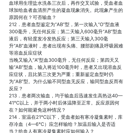
血球用生理盐水洗条三次后，再作交叉试验，受血者血
球加给血者血清所产生的凝血现象消失。此现象产生的
原因何在？可否输血？
212．患者血型鉴定为“AB”型，第一次输入“O”型血液
300毫升，无任何反应；第二天输入600毫升“AB”型血
液后，有轻度发冷发热反应；第三天输入300毫
升“AB”血液时，患者出现有头痛、腰部剧痛及呼吸困难
等溶血反应症状
当晚又输入“A”型血300毫升，无任何反应；第四天又
输“AB”型血，输入将近100毫升时，患者又出现溶血反
应症状，且比第三次更为严重；重新鉴定血型时仍
为“AB”型。为什么输不同型血无反应，输同型血反而有
反应？
213．患者两次输血，均于输血后迅速发生高热达40—
41℃以上，并于两小时后体温降至正常。反应原因何
在？如何能避免这种情况？
214．室温在21℃以下，受血者如有寒冷凝集素时，库
存冷血（4—6℃）应怎样输给？加温后输入是否适
当？给血人有寒冷凝集素时应如何输入？