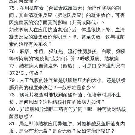
应如何处理？
75．在用抗菌素（合霉素或氯霉素）治疗伤寒病的期
间，其血清凝集反应（肥达氏反应）的凝集效价，可否
因抗菌素的治疗而受到影响（升高或降低）？
如伤寒病人在应用抗菌素治疗后，体温很快下降，血清
凝集反应的凝集效价亦明显下降、甚至失效，这与抗菌
素的治疗有关系么？
76．麻疹、水痘、猩红热、流行性腮腺炎、白喉、痢疾
等传染病的“检疫期”应如何计算？呼吸系病、结核病
77．结核病人自觉发热（微热），可是口腔体温却只有
37.2℃，何故？
79．人工气腹的注气量是以腹腔压力的大小、还是以横
膈升高的程度来决定？一般标准是多少？
78．痰涂片检查时能找到耐酸杆菌，但培养时则不生
长，是何原因？这种结核杆菌的致病力如何？
80．异烟肼和异烟腙二药有何异同？哪一种药物对结核
菌最敏感？
81．局灶型肺结核应用异烟肼、对氨柳酸及鱼肝油丸内
服，是否有害无益？是否无效？应如何治疗较好？