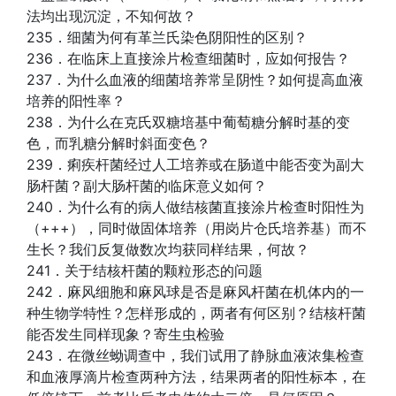
法均出现沉淀，不知何故？
235．细菌为何有革兰氏染色阴阳性的区别？
236．在临床上直接涂片检查细菌时，应如何报告？
237．为什么血液的细菌培养常呈阴性？如何提高血液
培养的阳性率？
238．为什么在克氏双糖培基中葡萄糖分解时基的变
色，而乳糖分解时斜面变色？
239．痢疾杆菌经过人工培养或在肠道中能否变为副大
肠杆菌？副大肠杆菌的临床意义如何？
240．为什么有的病人做结核菌直接涂片检查时阳性为
（+++），同时做固体培养（用岗片仓氏培养基）而不
生长？我们反复做数次均获同样结果，何故？
241．关于结核杆菌的颗粒形态的问题
242．麻风细胞和麻风球是否是麻风杆菌在机体内的一
种生物学特性？怎样形成的，两者有何区别？结核杆菌
能否发生同样现象？寄生虫检验
243．在微丝蚴调查中，我们试用了静脉血液浓集检查
和血液厚滴片检查两种方法，结果两者的阳性标本，在