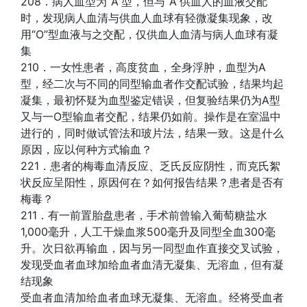
208．病人血型为“A”型，但与“A”供血人的血液交配
时，发现病人血清与供血人血球有轻微凝集现象，改
用“O”型血液与之交配，仅供血人血清与病人血球有凝
集
210．一女性患者，高度贫血，全身浮肿，血型为A
型，经二次与不同的同型输血者作交配试验，结果均起
凝集，最初怀疑为血型鉴定错误，但复验结果仍为A型
又与一O型输血者交配，结果仍如前。操作是在室温中
进行的，同时做试管法和玻片法，结果一致。这是什么
原因，应以何种方式输血？
221．患者的梅毒血清反应、乏氏反应阴性，而克氏絮
状反应呈阳性，原因何在？如何报告结果？患者是否有
梅毒？
211．有一前置胎盘患者，手术前曾输入葡萄糖盐水
1,000毫升，人工干燥血浆500毫升及同型全血300毫
升。次日欲再输血，因与另一同型血作直接交叉试验，
发现受血者血球加给血者血清无凝集、无溶血，但有凝
结现象
受血者血清加给血者血球无凝集、无溶血。经将受血者