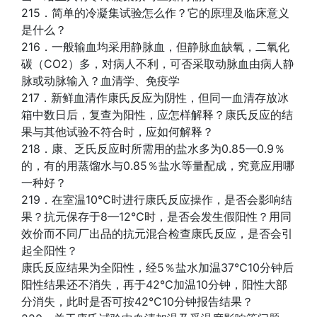
215．简单的冷凝集试验怎么作？它的原理及临床意义
是什么？
216．一般输血均采用静脉血，但静脉血缺氧，二氧化
碳（CO2）多，对病人不利，可否采取动脉血由病人静
脉或动脉输入？血清学、免疫学
217．新鲜血清作康氏反应为阴性，但同一血清存放冰
箱中数日后，复查为阳性，应怎样解释？康氏反应的结
果与其他试验不符合时，应如何解释？
218．康、乏氏反应时所需用的盐水多为0.85—0.9％
的，有的用蒸馏水与0.85％盐水等量配成，究竟应用哪
一种好？
219．在室温10℃时进行康氏反应操作，是否会影响结
果？抗元保存于8—12℃时，是否会发生假阳性？用同
效价而不同厂出品的抗元混合检查康氏反应，是否会引
起全阳性？
康氏反应结果为全阳性，经5％盐水加温37℃10分钟后
阳性结果还不消失，再于42℃加温10分钟，阳性大部
分消失，此时是否可按42℃10分钟报告结果？