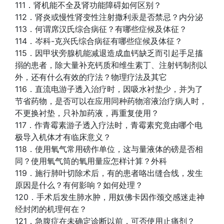
111．肾机能不全及肾功能障碍如何区别？
112．肾炎或慢性肾变性注射撒利汞是否禁忌？内分泌
113．何谓席汉氏综合病征？有哪些症候及体征？
114．岑科-克兴氏综合病征有哪些症候及体征？
115．因甲状旁腺机能减退造成血钙缺乏而引起手足搐
搦的患者，除大量补充钙质和维生素丁、注射钙制剂以
外，还有什么有效的疗法？物理疗法及其它
116．直流电游子透入治疗时，因吸水衬垫少，并为了
节省药物，是否可以在应用同种药物溶液治疗病人时，
不更换衬垫，只补加药液，再重复使用？
117．作青霉素游子透入疗法时，青霉素究竟由哪个电
极导入机体才有临床意义？
118．使用氧气常用磅作单位，这与量液体的磅是否相
同？使用氧气筒的氧用量应怎样计算？外科
119．施行肺叶切除术后，有的患者咯出缝合线，发生
原因是什么？有何影响？如何处理？
120．手术后发生肺水肿，用奴佛卡因作颈交感迷走神
经封闭的机理何在？
121．急腹症在未确定诊断以前，可否使用止痛剂？