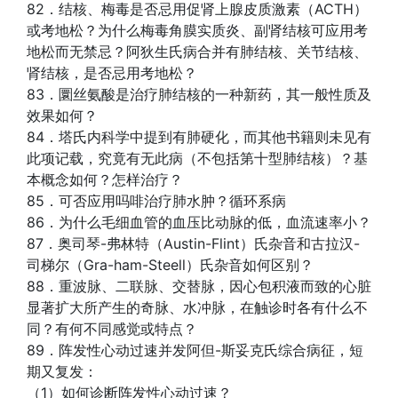
82．结核、梅毒是否忌用促肾上腺皮质激素（ACTH）
或考地松？为什么梅毒角膜实质炎、副肾结核可应用考
地松而无禁忌？阿狄生氏病合并有肺结核、关节结核、
肾结核，是否忌用考地松？
83．圜丝氨酸是治疗肺结核的一种新药，其一般性质及
效果如何？
84．塔氏内科学中提到有肺硬化，而其他书籍则未见有
此项记载，究竟有无此病（不包括第十型肺结核）？基
本概念如何？怎样治疗？
85．可否应用吗啡治疗肺水肿？循环系病
86．为什么毛细血管的血压比动脉的低，血流速率小？
87．奥司琴-弗林特（Austin-Flint）氏杂音和古拉汉-
司梯尔（Gra-ham-Steell）氏杂音如何区别？
88．重波脉、二联脉、交替脉，因心包积液而致的心脏
显著扩大所产生的奇脉、水冲脉，在触诊时各有什么不
同？有何不同感觉或特点？
89．阵发性心动过速并发阿但-斯妥克氏综合病征，短
期又复发：
（1）如何诊断阵发性心动过速？