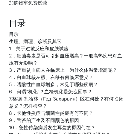
加购物车免费试读
目录
目录
生理、病理、诊断及其它
1．关于过敏反应和皮肤试验
2．细菌毒素是否可引起血压增高？一般高热疾患对血
压有无影响？
3．严重贫血病人在临床上，为什么体温常增高呢？
4．白血球核左移、右移有何临床意义？
5．嗜酸性白血球增多，常见于哪些疾病？
6．何谓“机化”？血栓机化是怎么回事？
7.格德-扎哈林（Гед-Захарьин）区在何处？有何临床
意义？怎样检查？
8．卡他性炎症与细菌性炎症有何不同？
9．舌苔的产生及不同颜色的原因
10．急性传染病后发生耳聋的原因何在？