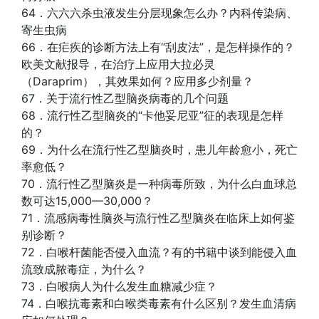
64．六六六杀虫液发生分层现象怎么办？内科传染病、
寄生虫病
66．在疟疾的诊断方法上有“刮皮法”，是怎样操作的？
欧美文献报导，在治疗上应用大拉必灵
（Daraprim），其效果如何？应用多少剂量？
67．关于流行性乙型脑炎病毒的几个问题
68．流行性乙型脑炎的“卡他妥尼亚”征的表现是怎样
的？
69．为什么在流行性乙型脑炎时，患儿年龄愈小，死亡
率愈低？
70．流行性乙型脑炎是一种病毒所致，为什么白血球总
数可达15,000—30,000？
71．流感病毒性脑炎与流行性乙型脑炎在临床上如何鉴
别诊断？
72．白喉杆菌能否侵入血流？有的书籍中谈到能侵入血
流致成脓毒症，为什么？
73．白喉病人为什么发生血糖减少症？
74．白喉抗毒素和白喉类毒素有什么区别？发生血清病