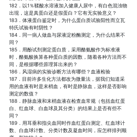
182．以1％鞣酸水溶液加入健康人尿中，有白色混浊物
出现，这是真蛋白还是假蛋白？它有无实验意义？
183．体液蛋白鉴定时，为什么蛋白质试验阳性而立瓦
特氏试验有时阴性？
184．同一病人做血与尿液淀粉酶测定，为什么结果不
同？
185．用酚试剂测定蛋白质，采用酪氨酸作为标准液
时，酪氨酸换算各种蛋白质的因数，随着各种方法而不
同，是根据哪些原理算出来的？
186．风湿病的实验诊断方法有哪些？血液检验
187．目前许多生化方法都改为微量法，据我们知道采
用的血液有时是末梢血，有时是静脉血，这样是否影响
测定的数值？
188．静脉血液和末梢血液在检查血常规（包括血红蛋
白、红血球、白血球及其分类）的结果上是否有些不
同？
189．用耳垂和指尖血同时作血红蛋白测定、红血球计
数、白血球计数、分类计数及凝血时间，应怎样排列顺