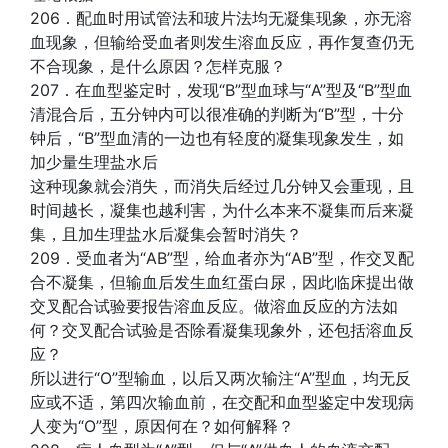
206．配血时用试管法和玻片法均无凝集现象，亦无溶
血现象，但输给受血者则发生溶血反应，再作复查仍无
不合现象，是什么原因？怎样克服？
207．在血型鉴定时，发现“B”型血球与“A”型及“B”型血
清混合后，五分钟内可以很准确的判断为“B”型，十分
钟后，“B”型血清的一边也有轻度的凝集现象发生，如
加少量生理盐水后
这种现象就会消失，而消失后经过几分钟又会重现，且
时间越长，凝集也越利害，为什么本来不凝集而后来凝
集，且加生理盐水后凝集会暂时消失？
209．受血者为“AB”型，给血者亦为“AB”型，作交叉配
合不凝集，但输血后发生血红蛋白尿，因此临床提出做
交叉配合试验要报告溶血反应。做溶血反应的方法如
何？交叉配合试验是否除看凝集现象外，还包括溶血反
应？
所以进行“O”型输血，以后又两次输注“A”型血，均无反
应或不适，第四次输血前，在交配和血型鉴定中发现病
人变为“O”型，原因何在？如何解释？