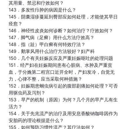
其用量、禁忌和疗效如何？
143．多发性疖肿的病因是什么？
145．阴囊湿疹蔓延到臀部应如何处理，才能使其早日
痊愈？
146．神经性皮炎如何诊断？如何治疗？疗效如何？
147．脚气病（足癣）用什么方法疗效高？
148．指（趾）甲白癣有何特效疗法？
149．鹅掌风用什么治疗方法较好？妇产科
150．几个有关妊娠反应及严重妊娠呕吐的处理问题
151．经产妇在妊娠期间患有心脏病、水肿及严重贫
血，于分娩第二程宫口近开全时，产妇发冷，自觉无
力，心律不整，应当采取何种措施？
152．妊娠期患蛔虫病引起的腹部剧痛如何处理？可否
用驱虫药及泻剂？
153．早产的机制（原因）为何？几个月的早产儿有生
活力？
154．关于先兆流产的治疗及用安息香酸钠咖啡因作为
安胎药的理论根据是什么？
155．如何预防习惯性流产？其疗法如何？