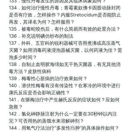
133．慢性丹毒发生的原因及其临床病象如何？
134．如何治疗慢性丹毒；青霉素奴佛卡因股动脉封闭
是否有疗效，怎样操作？内服Stretocidum是否能防止
再发，其译名为何？怎样服用？
135．被毒蛇咬伤后，有什么简易而有效的处置办法？
136．补充说明碘仿纱布的制法
137．外科、五官科的锐利器械可否用煮沸或高压蒸气
灭菌？如用消毒药液浸泡器械灭菌，以何药液为佳？需
泡多少时间？
138．自制止血明胶海绵如无干热灭菌器，有无其他消
毒方法？皮肤性病科
139．梅毒性心脏病的治疗效果如何？
140．潜伏性梅毒有没有传染性？在寒冷的环境中进行
康氏反应是否会影响正确性？
141．在驱梅治疗中产生赫氏反应的症状如何？应如何
急救？
142．氯化砷静脉注射为什么一定要在30秒钟以内注
完？可否用热的蒸馏水来溶解砷剂？
144．用氧气疗法治疗“多发性疖肿”的具体操作如何？