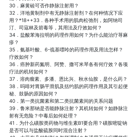
30．麻黄硷可否作静脉注射用？
32．洋地黄制剂中有无静脉注射剂？在何种情况下应
用？*18++33．各种手术用的肌肉松弛剂，如阿纳司
汀、司寇林及箭毒等，其用法及疗效如何？
34．盐酸苯海拉明的药理作用如何？为什么能治疗荨麻
疹？
35．氨基叶酸、6-巯基嘌呤的药理作用及用法怎样？
疗效如何？
36．癌肿新药氮明、阿赞、撒可米琴各有何疗效？各项
疗法的机转如何？
37．溶肉瘤素、多潘、恩比兴、秋水仙胺，是什么药？
38．吗啡对胃肠平滑肌及括约肌的药理作用及其引起便
秘、鼓肠的原因如何？
40．第一类抗菌素和第二类抗菌素间的关系问题
39．鲁米那钠是否能静脉注射？其机转如何？如静脉注
射有无危险？中毒后如何处理？
41．为什么磺胺类药物与维生素B1要合用？磺胺嘧啶钠
是否可以与盐酸硫胺同时混合注射？