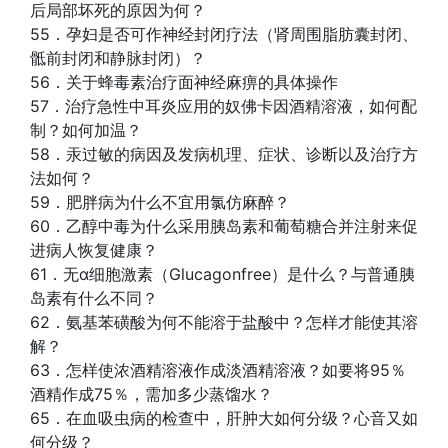
后局部坏死的原因为何？
55．孕妇是否可作神经封闭疗法（肾周围脂肪囊封闭、
骶前封闭和静脉封闭）？
56．关于蜂毒素治疗面神经麻痹的具体操作
57．治疗急性中耳炎应用的奴佛卡因酒精溶液，如何配
制？如何加温？
58．汞过敏的病因及发病机理、症状、诊断以及治疗方
法如何？
59．肥胖病为什么不宜用氯仿麻醉？
60．乙醇中毒为什么采用胰岛素和葡萄糖合并注射来促
进病人恢复健康？
61．无α细胞激素（Glucagonfree）是什么？与普通胰
岛素有什么不同？
62．氨基苯磺酸为何不能溶于盐酸中？怎样才能使其溶
解？
63．怎样使浓酒精溶液作成淡酒精溶液？如要将95％
酒精作成75％，需加多少蒸馏水？
65．在血吸虫病的检查中，肝肿大如何分级？心音又如
何分级？