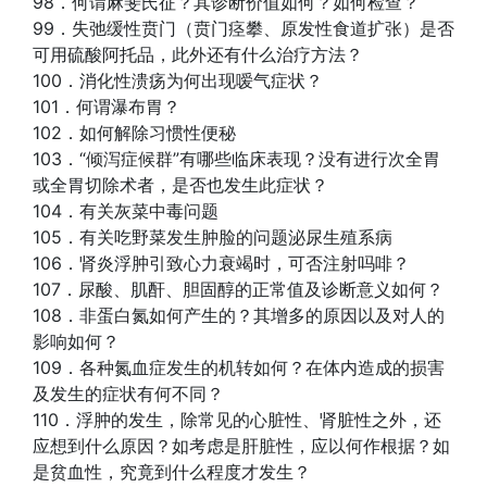
98．何谓麻斐氏征？其诊断价值如何？如何检查？
99．失弛缓性贲门（贲门痉攀、原发性食道扩张）是否
可用硫酸阿托品，此外还有什么治疗方法？
100．消化性溃疡为何出现嗳气症状？
101．何谓瀑布胃？
102．如何解除习惯性便秘
103．“倾泻症候群”有哪些临床表现？没有进行次全胃
或全胃切除术者，是否也发生此症状？
104．有关灰菜中毒问题
105．有关吃野菜发生肿脸的问题泌尿生殖系病
106．肾炎浮肿引致心力衰竭时，可否注射吗啡？
107．尿酸、肌酐、胆固醇的正常值及诊断意义如何？
108．非蛋白氮如何产生的？其增多的原因以及对人的
影响如何？
109．各种氮血症发生的机转如何？在体内造成的损害
及发生的症状有何不同？
110．浮肿的发生，除常见的心脏性、肾脏性之外，还
应想到什么原因？如考虑是肝脏性，应以何作根据？如
是贫血性，究竟到什么程度才发生？