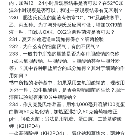
内，加温12—24小时后观察结果是否可以？在52℃加
温3小时观察是否可以，和过一夜观察结果有无区别？
230．肥达氏反应的菌液有伤寒“O”、“H”及副伤寒甲、
乙、丙五种。为了与外斐氏反应同时做，增加OX19菌
液一种，而减去OXK、OX2这两种菌液是否可以？
231．夏天长途运送血清如何保存？细菌检验
232．为什么有的细菌厌气，有的不厌气？
233．一般书中所指的胆盐是否为各种胆酸钠的总称
（如去氧胆酸钠、牛胆酸钠、甘胆酸钠甚至牛胆汁粉
等）？其中各种胆盐所含的成分如何？其对于细菌的作
用如何？
书中所指的培养基中，如果系用去氧胆酸钠的，现改用
另外一种，如牛胆酸钠，是否会影响细菌的生长？胆汁
溶菌试验能否用10％牛胆酸钠？
234．作艾克曼氏培养基，用水1,000毫升溶解100克蛋
白胨与50克氯化钠，加热至沸加入50克葡萄糖校正
pH，间歇灭菌；另法是用乳糖、蛋白胨、二盐基磷酸
钾（K2HPO4）
一盐基磷酸钾（KH2PO4）、氯化钠和蒸馏水，两种方