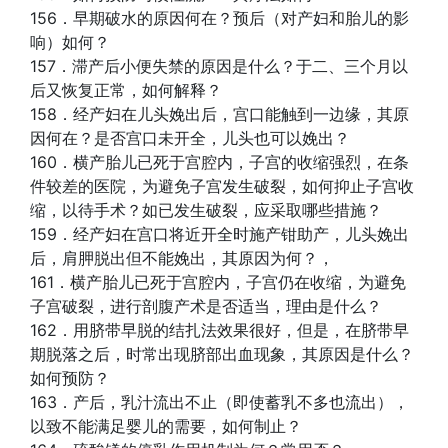
156．早期破水的原因何在？预后（对产妇和胎儿的影
响）如何？
157．滞产后小便失禁的原因是什么？于二、三个月以
后又恢复正常，如何解释？
158．经产妇在儿头娩出后，宫口能触到一边缘，其原
因何在？是否宫口未开全，儿头也可以娩出？
160．横产胎儿已死于宫腔内，子宫的收缩强烈，在条
件较差的医院，为避免子宫发生破裂，如何抑止子宫收
缩，以待手术？如已发生破裂，应采取哪些措施？
159．经产妇在宫口将近开全时施产钳助产，儿头娩出
后，肩胛脱出但不能娩出，其原因为何？，
161．横产胎儿已死于宫腔内，子宫仍在收缩，为避免
子宫破裂，进行剖腹产术是否适当，理由是什么？
162．用脐带早脱的结扎法效果很好，但是，在脐带早
期脱落之后，时常出现脐部出血现象，其原因是什么？
如何预防？
163．产后，乳汁流出不止（即使蓄乳不多也流出），
以致不能满足婴儿的需要，如何制止？