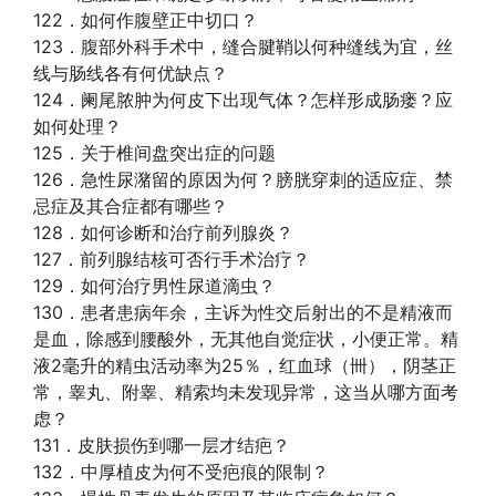
122．如何作腹壁正中切口？
123．腹部外科手术中，缝合腱鞘以何种缝线为宜，丝
线与肠线各有何优缺点？
124．阑尾脓肿为何皮下出现气体？怎样形成肠瘘？应
如何处理？
125．关于椎间盘突出症的问题
126．急性尿潴留的原因为何？膀胱穿刺的适应症、禁
忌症及其合症都有哪些？
128．如何诊断和治疗前列腺炎？
127．前列腺结核可否行手术治疗？
129．如何治疗男性尿道滴虫？
130．患者患病年余，主诉为性交后射出的不是精液而
是血，除感到腰酸外，无其他自觉症状，小便正常。精
液2毫升的精虫活动率为25％，红血球（卌），阴茎正
常，睾丸、附睾、精索均未发现异常，这当从哪方面考
虑？
131．皮肤损伤到哪一层才结疤？
132．中厚植皮为何不受疤痕的限制？