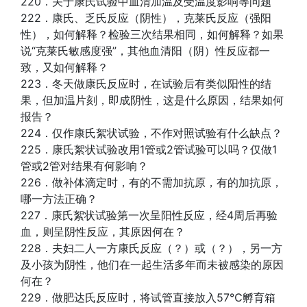
220．关于康氏试验中血清加温及受温度影响等问题
222．康氏、乏氏反应（阴性），克莱氏反应（强阳
性），如何解释？检验三次结果相同，如何解释？如果
说“克莱氏敏感度强”，其他血清阳（阴）性反应都一
致，又如何解释？
223．冬天做康氏反应时，在试验后有类似阳性的结
果，但加温片刻，即成阴性，这是什么原因，结果如何
报告？
224．仅作康氏絮状试验，不作对照试验有什么缺点？
225．康氏絮状试验改用1管或2管试验可以吗？仅做1
管或2管对结果有何影响？
226．做补体滴定时，有的不需加抗原，有的加抗原，
哪一方法正确？
227．康氏絮状试验第一次呈阳性反应，经4周后再验
血，则呈阴性反应，其原因何在？
228．夫妇二人一方康氏反应（？）或（？），另一方
及小孩为阴性，他们在一起生活多年而未被感染的原因
何在？
229．做肥达氏反应时，将试管直接放入57℃孵育箱