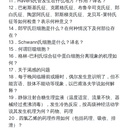
11．Havers氏管发生在什么地方？作用？译名？
12．巴彬斯基氏征、克匿格氏征、布鲁辛司克氏征、郎
白氏征、陶瑟阿氏征、郭斯梯克氏征、龙贝耳-莱特氏
征等如何检查？表示何种意义？
14．郎罕氏巨细胞是什么？在何种情况下及何部位存
在？
13．Schwann氏细胞是什么？译名？
15．何谓巨噬细胞？
16．格林-巴利氏综合征中蛋白细胞分离现象的机理如
何？
17．关于渴感的问题
18．每于晚间临睡前或睡时，偶尔发生意识明了，但不
能言语、肢体不能动等现象，以巴甫洛夫学说如何解
释？
19．静脉注射合糖生理盐液（温度适宜、流量不快、器
械经过煮沸消毒），发生冷热反应，按高级神经活动学
说其发生机理为何？药物、药理
20．四氯乙烯的药理作用如何（包括药理、吸收、排
泄）？