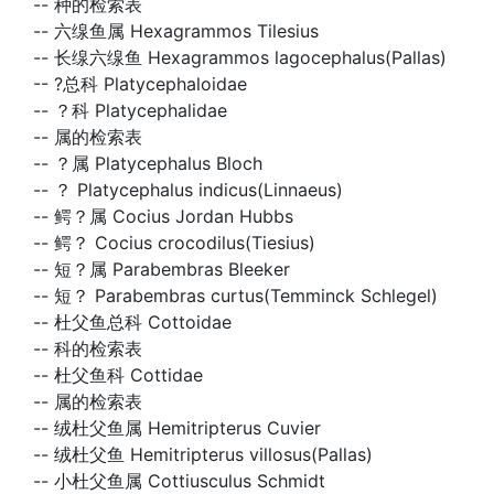
--
种的检索表
--
六缐鱼属 Hexagrammos Tilesius
--
长缐六缐鱼 Hexagrammos lagocephalus(Pallas)
--
?总科 Platycephaloidae
--
？科 Platycephalidae
--
属的检索表
--
？属 Platycephalus Bloch
--
？ Platycephalus indicus(Linnaeus)
--
鳄？属 Cocius Jordan Hubbs
--
鳄？ Cocius crocodilus(Tiesius)
--
短？属 Parabembras Bleeker
--
短？ Parabembras curtus(Temminck Schlegel)
--
杜父鱼总科 Cottoidae
--
科的检索表
--
杜父鱼科 Cottidae
--
属的检索表
--
绒杜父鱼属 Hemitripterus Cuvier
--
绒杜父鱼 Hemitripterus villosus(Pallas)
--
小杜父鱼属 Cottiusculus Schmidt