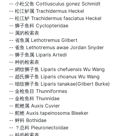
--
小杜父鱼 Cottiusculus gonez Schmidt
--
松江鲈属 Trachidermus Heckel
--
松江鲈 Trachidermus fasciatus Heckel
--
狮子鱼科 Cyclopteridae
--
属的检索表
--
省鱼属 Lethotremus Gilbert
--
雀鱼 Lethotremus awae Jordan Snyder
--
狮子鱼属 Liparis Artedi
--
种的检索表
--
網纹狮子鱼 Liparis chefuensis Wu Wang
--
趙氏狮子鱼 Liparis choanus Wu Wang
--
细纹狮子鱼 Liparis tanakae(Gilbert Burke)
--
金枪鱼目 Thunniformes
--
金枪鱼科 Thunnidae
--
舵鲣属 Auxis Cuvier
--
舵鲣 Auxis tapeinosoma Bleeker
--
鲆科 Bothidae
--
？总科 Pleuronectoidae
--
科的检索表