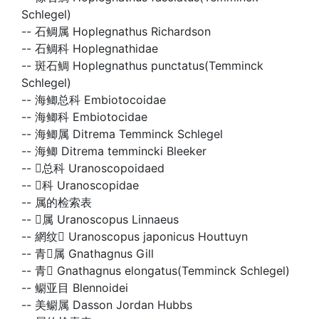
Schlegel)
--
石鲷属 Hoplegnathus Richardson
--
石鲷科 Hoplegnathidae
--
斑石鲷 Hoplegnathus punctatus(Temminck
Schlegel)
--
海鲫总科 Embiotocoidae
--
海鲫科 Embiotocidae
--
海鲫属 Ditrema Temminck Schlegel
--
海鲫 Ditrema temmincki Bleeker
--
总科 Uranoscopoidaed
--
科 Uranoscopidae
--
属的检索表
--
属 Uranoscopus Linnaeus
--
網纹 Uranoscopus japonicus Houttuyn
--
青属 Gnathagnus Gill
--
青 Gnathagnus elongatus(Temminck Schlegel)
--
鳚亚目 Blennoidei
--
美鳚属 Dasson Jordan Hubbs