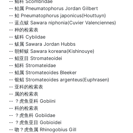
--
鲭科 Scombridae
--
鲐属 Pneumatophorus Jordan Gilbert
--
鲐 Pneumatophorus japonicus(Houttuyn)
--
蓝点鲅 Sawara niphonia(Cuvier Valenciennes)
--
种的检索表
--
鲅科 Cybiidae
--
鲅属 Sawara Jordan Hubbs
--
朝鲜鲅 Sawara koreana(Kishinouye)
--
鲳亚目 Stromateoidei
--
鲳科 Stromateidae
--
鲳属 Stromateoides Bleeker
--
银鲳 Stromateoides argenteus(Euphrasen)
--
亚科的检索表
--
属的检索表
--
？虎鱼亚科 Gobiini
--
科的检索表
--
？虎鱼科 Gobiidae
--
？虎鱼亚目 Gobioidei
--
吻？虎鱼属 Rhinogobius Gill