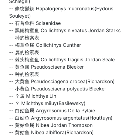
Schlegel)
--
條纹髭鲷 Hapalogenys mucronatus(Eydous
Souleyet)
--
石首鱼科 Sciaenidae
--
黑鳃梅童鱼 Collichthys niveatus Jordan Starks
--
种的检索表
--
梅童鱼属 Collichthys Cunther
--
属的检索表
--
棘头梅童鱼 Collichthys fragilis Jordan Seale
--
黄鱼属 Pseudosciaena Bleeker
--
种的检索表
--
大黄鱼 Pseudosciagena crocea(Richardson)
--
小黄鱼 Pseudosciaena polyactis Bleeker
--
？属 Miichthys Lin
--
？ Miichthys miiuy(Basilewsky)
--
白姑鱼属 Argyrosomus De la Pylaie
--
白姑鱼 Argyrosomus argentatus(Houttuyn)
--
黄姑鱼属 Nibea Jordan Thompson
--
黄姑鱼 Nibea albiflora(Richardson)