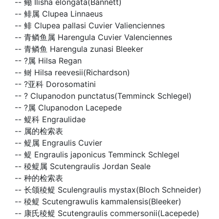
--
鳓 Ilisha elongata(Bannett)
--
鲱属 Clupea Linnaeus
--
鲱 Clupea pallasi Cuvier Valienciennes
--
青鳞鱼属 Harengula Cuvier Valenciennes
--
青鳞鱼 Harengula zunasi Bleeker
--
?属 Hilsa Regan
--
鲥 Hilsa reevesii(Richardson)
--
?亚科 Dorosomatini
--
? Clupanodon punctatus(Temminck Schlegel)
--
?属 Clupanodon Lacepede
--
鳀科 Engraulidae
--
属的检索表
--
鳀属 Engraulis Cuvier
--
鳀 Engraulis japonicus Temminck Schlegel
--
稜鳀属 Scutengraulis Jordan Seale
--
种的检索表
--
长颌稜鳀 Sculengraulis mystax(Bloch Schneider)
--
稜鳀 Scutengrawulis kammalensis(Bleeker)
--
康氏稜鳀 Scutengraulis commersonii(Lacepede)