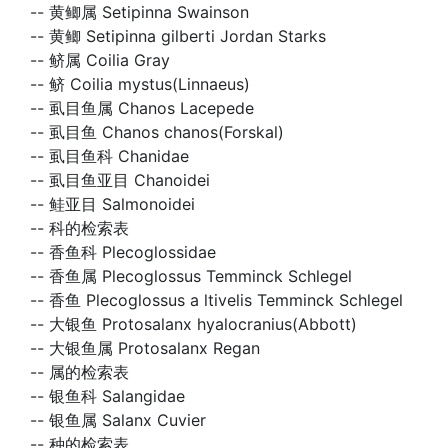
--
黄鲫属 Setipinna Swainson
--
黄鲫 Setipinna gilberti Jordan Starks
--
鲚属 Coilia Gray
--
鲚 Coilia mystus(Linnaeus)
--
虱目鱼属 Chanos Lacepede
--
虱目鱼 Chanos chanos(Forskal)
--
虱目鱼科 Chanidae
--
虱目鱼亚目 Chanoidei
--
鲑亚目 Salmonoidei
--
科的检索表
--
香鱼科 Plecoglossidae
--
香鱼属 Plecoglossus Temminck Schlegel
--
香鱼 Plecoglossus a ltivelis Temminck Schlegel
--
大银鱼 Protosalanx hyalocranius(Abbott)
--
大银鱼属 Protosalanx Regan
--
属的检索表
--
银鱼科 Salangidae
--
银鱼属 Salanx Cuvier
--
种的检索表