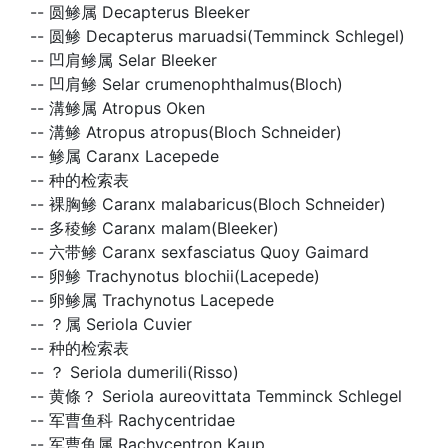
--
圆鲹属 Decapterus Bleeker
--
圆鲹 Decapterus maruadsi(Temminck Schlegel)
--
凹肩鲹属 Selar Bleeker
--
凹肩鲹 Selar crumenophthalmus(Bloch)
--
溝鲹属 Atropus Oken
--
溝鲹 Atropus atropus(Bloch Schneider)
--
鲹属 Caranx Lacepede
--
种的检索表
--
裸胸鲹 Caranx malabaricus(Bloch Schneider)
--
多稜鲹 Caranx malam(Bleeker)
--
六带鲹 Caranx sexfasciatus Quoy Gaimard
--
卵鲹 Trachynotus blochii(Lacepede)
--
卵鲹属 Trachynotus Lacepede
--
？属 Seriola Cuvier
--
种的检索表
--
？ Seriola dumerili(Risso)
--
黄條？ Seriola aureovittata Temminck Schlegel
--
军曹鱼科 Rachycentridae
--
军曹鱼属 Rachycentron Kaup