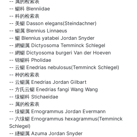
--
属的检索表
--
鳚科 Blenniidae
--
科的检索表
--
美鳚 Dasson elegans(Steindachner)
--
鳚属 Blennius Linnaeus
--
鳚 Blennius yatabei Jordan Snyder
--
網鳚属 Dictyosoma Temminck Schlegel
--
網鳚 Dictyosoma burgeri Van der Hoeven
--
锦鳚科 Pholidae
--
云鳚 Enedrias nebulosus(Temminck Schlegel)
--
种的检索表
--
云鳚属 Enedrias Jordan Gilbart
--
方氏云鳚 Enedrias fangi Wang Wang
--
缐鳚科 Stichaeidae
--
属的检索表
--
缐鳚属 Ernogrammus Jordan Evermann
--
六缐鳚 Ernogrammus hexagrammus(Temminck
Schlegel)
--
繸鳚属 Azuma Jordan Snyder