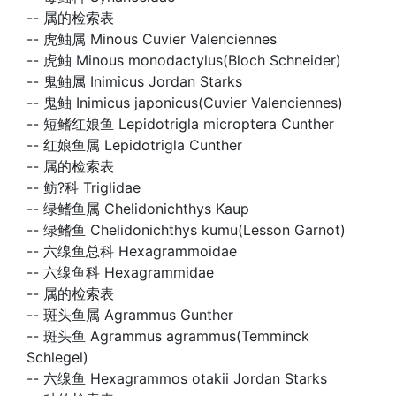
--
属的检索表
--
虎鲉属 Minous Cuvier Valenciennes
--
虎鲉 Minous monodactylus(Bloch Schneider)
--
鬼鲉属 Inimicus Jordan Starks
--
鬼鲉 Inimicus japonicus(Cuvier Valenciennes)
--
短鳍红娘鱼 Lepidotrigla microptera Cunther
--
红娘鱼属 Lepidotrigla Cunther
--
属的检索表
--
鲂?科 Triglidae
--
绿鳍鱼属 Chelidonichthys Kaup
--
绿鳍鱼 Chelidonichthys kumu(Lesson Garnot)
--
六缐鱼总科 Hexagrammoidae
--
六缐鱼科 Hexagrammidae
--
属的检索表
--
斑头鱼属 Agrammus Gunther
--
斑头鱼 Agrammus agrammus(Temminck
Schlegel)
--
六缐鱼 Hexagrammos otakii Jordan Starks