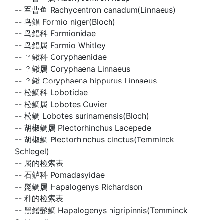
--
军曹鱼 Rachycentron canadum(Linnaeus)
--
鸟鲳 Formio niger(Bloch)
--
鸟鲳科 Formionidae
--
鸟鲳属 Formio Whitley
--
？鳅科 Coryphaenidae
--
？鳅属 Coryphaena Linnaeus
--
？鳅 Coryphaena hippurus Linnaeus
--
松鲷科 Lobotidae
--
松鲷属 Lobotes Cuvier
--
松鲷 Lobotes surinamensis(Bloch)
--
胡椒鲷属 Plectorhinchus Lacepede
--
胡椒鲷 Plectorhinchus cinctus(Temminck
Schlegel)
--
属的检索表
--
石鲈科 Pomadasyidae
--
髭鲷属 Hapalogenys Richardson
--
种的检索表
--
黑鳍髭鲷 Hapalogenys nigripinnis(Temminck