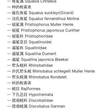
--
角鲨属 Squalus Linnaeus
--
种的检索表
--
蕯氏角鲨 Squalus suckleyi(Girard)
--
法氏角鲨 Squalus fernandinus Molina
--
锯鲨属 Pristiophorus Muller Henle
--
锯鲨 Pristiophorus japonicus Cunther
--
锯鲨科 Pristiophoridae
--
扁鲨亚目 Squatinoidei
--
扁鲨科 Squatinidae
--
扁鲨属 Squatina Dumeril
--
扁鲨 Squatina japonica Bleeker
--
犂头鳐科 Rhinobatidae
--
许氏犂头鳐 Rhinobalus schlegelii Muller Henle
--
犂头鳐属 Rhinobatus Rondelet
--
科的检索表
--
鳐目 Rajiformes
--
下孔总目 Hypotremata
--
团扇鳐科 Discobatidae
--
团扇鳐属 Discobatus Garman