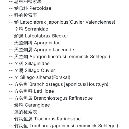
--
总科的检索表
--
鲈总科 Percoidae
--
科的检索表
--
鲈 Lateolabrax japonicus(Cuvier Valenciennes)
--
？科 Serranidae
--
鲈属 Lateolabrax Bleeker
--
天竺鲷科 Apogonidae
--
天竺鲷属 Apogon Laceoede
--
天竺鲷 Apogon lineatus(Temminck Schlegel)
--
？科 Sillaginidae
--
？属 Sillago Cuvier
--
？ Sillago sihama(Forskal)
--
方头鱼 Branchiostegus japonicus(Houttuyn)
--
方头鱼科 Lati lidae
--
方头鱼属 Branchiostegus Rafinesque
--
鲹科 Carangidae
--
属的检索表
--
竹筴鱼属 Trachurus Rafinesque
--
竹筴鱼 Trachurus japonicus(Temminck Schlegel)