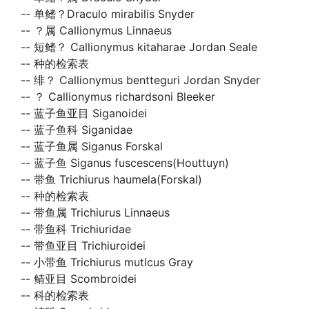
--
单鳍？Draculo mirabilis Snyder
--
？属 Callionymus Linnaeus
--
短鳍？ Callionymus kitaharae Jordan Seale
--
种的检索表
--
绯？ Callionymus bentteguri Jordan Snyder
--
？ Callionymus richardsoni Bleeker
--
蓝子鱼亚目 Siganoidei
--
蓝子鱼科 Siganidae
--
蓝子鱼属 Siganus Forskal
--
蓝子鱼 Siganus fuscescens(Houttuyn)
--
带鱼 Trichiurus haumela(Forskal)
--
种的检索表
--
带鱼属 Trichiurus Linnaeus
--
带鱼科 Trichiuridae
--
带鱼亚目 Trichiuroidei
--
小带鱼 Trichiurus mutlcus Gray
--
鲭亚目 Scombroidei
--
科的检索表