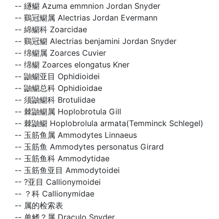
--
繸鳚 Azuma emmnion Jordan Snyder
--
鷄冠鳚属 Alectrias Jordan Evermann
--
綿鳚科 Zoarcidae
--
鷄冠鳚 Alectrias benjamini Jordan Snyder
--
绵鳚属 Zoarces Cuvier
--
绵鳚 Zoarces elongatus Kner
--
鼬鳚亚目 Ophidioidei
--
鼬鳚总科 Ophidioidae
--
须鼬鳚科 Brotulidae
--
棘鼬鳚属 Hoplobrotula Gill
--
棘鼬鳚 Hoplobrolula armata(Temminck Schlegel)
--
玉筋鱼属 Ammodytes Linnaeus
--
玉筋鱼 Ammodytes personatus Girard
--
玉筋鱼科 Ammodytidae
--
玉筋鱼亚目 Ammodytoidei
--
?亚目 Callionymoidei
--
？科 Callionymidae
--
属的检索表
--
单鳍？属 Draculo Snyder