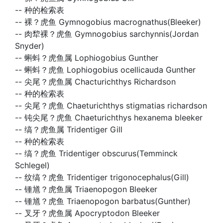
--
种的检索表
--
裸？虎鱼 Gymnogobius macrognathus(Bleeker)
--
肉犂裸？虎鱼 Gymnogobius sarchynnis(Jordan
Snyder)
--
蝌蚪？虎鱼属 Lophiogobius Gunther
--
蝌蚪？虎鱼 Lophiogobius ocellicauda Gunther
--
尖尾？虎鱼属 Chacturichthys Richardson
--
种的检索表
--
尖尾？虎鱼 Chaeturichthys stigmatias richardson
--
钝尖尾？虎鱼 Chaeturichthys hexanema bleeker
--
缟？虎鱼属 Tridentiger Gill
--
种的检索表
--
缟？虎鱼 Tridentiger obscurus(Temminck
Schlegel)
--
纹缟？虎鱼 Tridentiger trigonocephalus(Gill)
--
锺馗？虎鱼属 Triaenopogon Bleeker
--
锺馗？虎鱼 Triaenopogon barbatus(Gunther)
--
叉牙？虎鱼属 Apocryptodon Bleeker