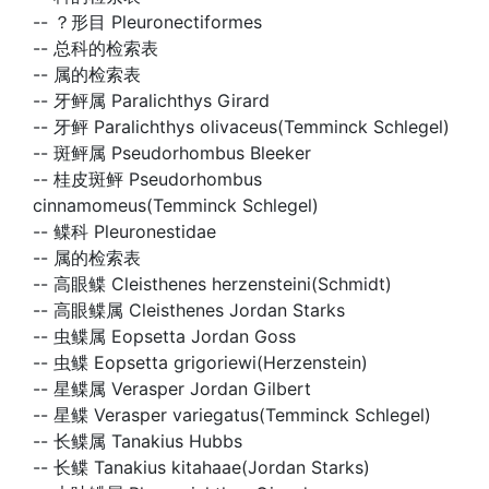
--
？形目 Pleuronectiformes
--
总科的检索表
--
属的检索表
--
牙鲆属 Paralichthys Girard
--
牙鲆 Paralichthys olivaceus(Temminck Schlegel)
--
斑鲆属 Pseudorhombus Bleeker
--
桂皮斑鲆 Pseudorhombus
cinnamomeus(Temminck Schlegel)
--
鲽科 Pleuronestidae
--
属的检索表
--
高眼鲽 Cleisthenes herzensteini(Schmidt)
--
高眼鲽属 Cleisthenes Jordan Starks
--
虫鲽属 Eopsetta Jordan Goss
--
虫鲽 Eopsetta grigoriewi(Herzenstein)
--
星鲽属 Verasper Jordan Gilbert
--
星鲽 Verasper variegatus(Temminck Schlegel)
--
长鲽属 Tanakius Hubbs
--
长鲽 Tanakius kitahaae(Jordan Starks)