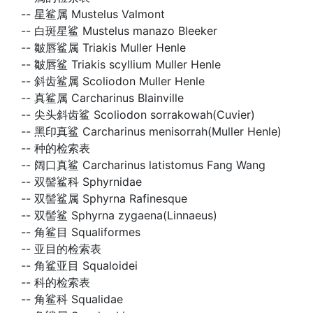
--
星鲨属 Mustelus Valmont
--
白斑星鲨 Mustelus manazo Bleeker
--
皺唇鲨属 Triakis Muller Henle
--
皺唇鲨 Triakis scyllium Muller Henle
--
斜齿鲨属 Scoliodon Muller Henle
--
真鲨属 Carcharinus Blainville
--
尖头斜齿鲨 Scoliodon sorrakowah(Cuvier)
--
黑印真鲨 Carcharinus menisorrah(Muller Henle)
--
种的检索表
--
阔口真鲨 Carcharinus latistomus Fang Wang
--
双髻鲨科 Sphyrnidae
--
双髻鲨属 Sphyrna Rafinesque
--
双髻鲨 Sphyrna zygaena(Linnaeus)
--
角鲨目 Squaliformes
--
亚目的检索表
--
角鲨亚目 Squaloidei
--
科的检索表
--
角鲨科 Squalidae