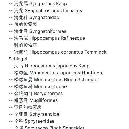
--
海龙属 Syngnathus Kaup
--
海龙 Syngnathus acus Linnaeus
--
海龙科 Syngnathidac
--
属的检索表
--
海龙目 Syngnathiformes
--
海马属 Hippocampus Rafinesque
--
种的检索表
--
冠海马 Hippocampus coronatus Temminck
Schlegel
--
海马 Hippocampus japonicus Kaup
--
松球鱼 Monocentrus japonicus(Houttuyn)
--
松球鱼属 Monocentrus Bloch Schneider
--
松球鱼科 Monocentridae
--
金眼鲷目 Beryciformes
--
鲻形目 Mugiliformes
--
亚目的检索表
--
？亚目 Sphyraenoidei
--
？科 Sphyraenidae
--
？属 Sphyraena Bloch Schneider