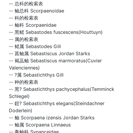
--
总科的检索表
--
鲉总科 Scorpaenoidae
--
科的检索表
--
鲉科 Scorpaenidae
--
黑鲪 Sebastodes fuscescens(Houttuyn)
--
属的检索表
--
鲪属 Sebastodes Gill
--
菖鲉属 Sebastiscus Jordan Starks
--
褐蕌鲉 Sebastiscus marmoratus(Cuvier
Valenciennes)
--
?属 Sebastichthys Gill
--
种的检索表
--
黑? Sebastichthys pachycephalus(Temminck
Schlegel)
--
鎧? Sebastichthys elegans(Steindachner
Doderlein)
--
鲉 Scorpaena izensis Jordan Starks
--
鲉属 Scorpaena Linnaeus
--
毒鲉科 Synanceidae