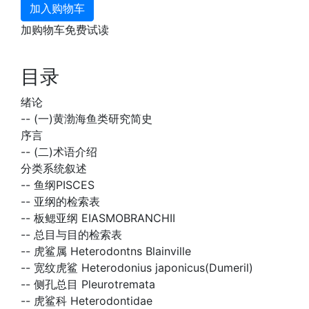
加入购物车
加购物车免费试读
目录
绪论
--
(一)黄渤海鱼类研究简史
序言
--
(二)术语介绍
分类系统叙述
--
鱼纲PISCES
--
亚纲的检索表
--
板鳃亚纲 EIASMOBRANCHII
--
总目与目的检索表
--
虎鲨属 Heterodontns Blainville
--
宽纹虎鲨 Heterodonius japonicus(Dumeril)
--
侧孔总目 Pleurotremata
--
虎鲨科 Heterodontidae