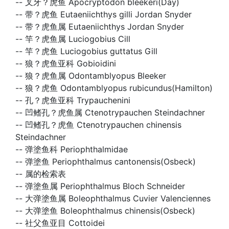
--
叉牙？虎鱼 Apocryptodon bleekeri(Day)
--
带？虎鱼 Eutaeniichthys gilli Jordan Snyder
--
带？虎鱼属 Eutaeniichthys Jordan Snyder
--
竿？虎鱼属 Luciogobius Cill
--
竿？虎鱼 Luciogobius guttatus Gill
--
狼？虎鱼亚科 Gobioidini
--
狼？虎鱼属 Odontamblyopus Bleeker
--
狼？虎鱼 Odontamblyopus rubicundus(Hamilton)
--
孔？虎鱼亚科 Trypauchenini
--
凹鳍孔？虎鱼属 Ctenotrypauchen Steindachner
--
凹鳍孔？虎鱼 Ctenotrypauchen chinensis
Steindachner
--
弹塗鱼科 Periophthalmidae
--
弹塗鱼 Periophthalmus cantonensis(Osbeck)
--
属的检索表
--
弹塗鱼属 Periophthalmus Bloch Schneider
--
大弹塗鱼属 Boleophthalmus Cuvier Valenciennes
--
大弹塗鱼 Boleophthalmus chinensis(Osbeck)
--
社父鱼亚目 Cottoidei