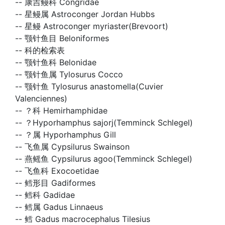
--
康吉鳗科 Congridae
--
星鳗属 Astroconger Jordan Hubbs
--
星鳗 Astroconger myriaster(Brevoort)
--
颚针鱼目 Beloniformes
--
科的检索表
--
颚针鱼科 Belonidae
--
颚针鱼属 Tylosurus Cocco
--
颚针鱼 Tylosurus anastomella(Cuvier
Valenciennes)
--
？科 Hemirhamphidae
--
？Hyporhamphus sajorj(Temminck Schlegel)
--
？属 Hyporhamphus Gill
--
飞鱼属 Cypsilurus Swainson
--
燕鳐鱼 Cypsilurus agoo(Temminck Schlegel)
--
飞鱼科 Exocoetidae
--
鳕形目 Gadiformes
--
鳕科 Gadidae
--
鳕属 Gadus Linnaeus
--
鳕 Gadus macrocephalus Tilesius