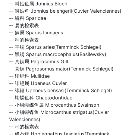
--
叫姑鱼属 Johnius Bloch
--
叫姑鱼 Johnius belengerii(Cuvier Valenciennes)
--
鲷科 Sparidae
--
属的检索表
--
鲷属 Sparus Linnaeus
--
种的检索表
--
平鲷 Sparus aries(Temminck Schlegel)
--
黑鲷 Sparus macrocephalus(Basilewsky)
--
真鲷属 Pagrosomus Gill
--
真鲷 Pagrosomus major(Temmick Schlegel)
--
绯鲤科 Mullidae
--
绯鲤属 Upeneus Cuvier
--
绯鲤 Upeneus bensasi(Temminck Schlegel)
--
蝴蝶鱼科 Chaetodontidae
--
小鳞蝴蝶鱼属 Microcanthus Swainson
--
小鳞蝴蝶鱼 Microcanthus strigatus(Cuvier
Valenciennes)
--
种的检索表
--
條石鲷 Hoplegnathus fasciatus(Temminck