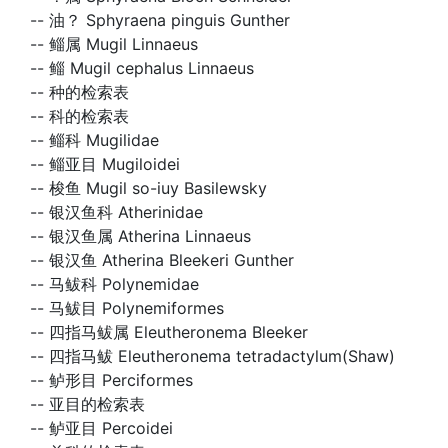
--
油？ Sphyraena pinguis Gunther
--
鲻属 Mugil Linnaeus
--
鲻 Mugil cephalus Linnaeus
--
种的检索表
--
科的检索表
--
鲻科 Mugilidae
--
鲻亚目 Mugiloidei
--
梭鱼 Mugil so-iuy Basilewsky
--
银汉鱼科 Atherinidae
--
银汉鱼属 Atherina Linnaeus
--
银汉鱼 Atherina Bleekeri Gunther
--
马鲅科 Polynemidae
--
马鲅目 Polynemiformes
--
四指马鲅属 Eleutheronema Bleeker
--
四指马鲅 Eleutheronema tetradactylum(Shaw)
--
鲈形目 Perciformes
--
亚目的检索表
--
鲈亚目 Percoidei