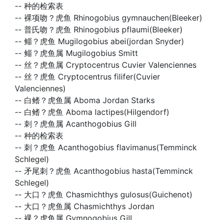
--
种的检索表
--
裸项吻？虎鱼 Rhinogobius gymnauchen(Bleeker)
--
普氏吻？虎鱼 Rhinogobius pflaumi(Bleeker)
--
鲻？虎鱼 Mugilogobius abei(jordan Snyder)
--
鲻？虎鱼属 Mugilogobius Smitt
--
丝？虎鱼属 Cryptocentrus Cuvier Valenciennes
--
丝？虎鱼 Cryptocentrus filifer(Cuvier
Valenciennes)
--
白鳍？虎鱼属 Aboma Jordan Starks
--
白鳍？虎鱼 Aboma lactipes(Hilgendorf)
--
刺？虎鱼属 Acanthogobius Gill
--
种的检索表
--
刺？虎鱼 Acanthogobius flavimanus(Temminck
Schlegel)
--
矛尾刺？虎鱼 Acanthogobius hasta(Temminck
Schlegel)
--
大口？虎鱼 Chasmichthys gulosus(Guichenot)
--
大口？虎鱼属 Chasmichthys Jordan
--
裸？虎鱼属 Gymnogobius Gill