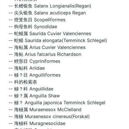
--
长鳍银鱼 Salanx Longianalis(Regan)
--
尖头银鱼 Salanx acuticeps Regan
--
燈笼鱼目 Scopeliformes
--
狗母鱼科 Synodidae
--
蛇鲻属 Saurida Cuvier Valenciennes
--
蛇鲻 Saurida elongata(Temminck Schlegel)
--
海鲇属 Arius Cuvier Valenciennes
--
海鲇 Arius falcarius Richardson
--
鲤形目 Cypriniformes
--
海鲇科 Ariidae
--
鳗？目 Anguilliformes
--
科的检索表
--
鳗？科 Anguillidae
--
鳗？属 Anguilla Shaw
--
鳗？ Anguilla japonica Temminck Schlegel
--
海鳗属 Muraenesox McClelland
--
海鳗 Muraenesox cinereus(Forskal)
--
海鳗科 Muragnesocidae