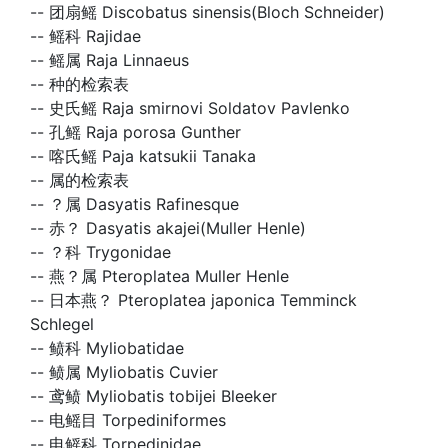
--
团扇鳐 Discobatus sinensis(Bloch Schneider)
--
鳐科 Rajidae
--
鳐属 Raja Linnaeus
--
种的检索表
--
史氏鳐 Raja smirnovi Soldatov Pavlenko
--
孔鳐 Raja porosa Gunther
--
喀氏鳐 Paja katsukii Tanaka
--
属的检索表
--
？属 Dasyatis Rafinesque
--
赤？ Dasyatis akajei(Muller Henle)
--
？科 Trygonidae
--
燕？属 Pteroplatea Muller Henle
--
日本燕？ Pteroplatea japonica Temminck
Schlegel
--
鲼科 Myliobatidae
--
鲼属 Myliobatis Cuvier
--
鸢鲼 Myliobatis tobijei Bleeker
--
电鳐目 Torpediniformes
--
电鳐科 Torpedinidae