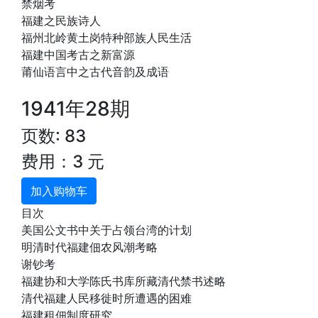
禁烟考
福建之民族诗人
福州北岭黄土岗特种部族人民生活
福建中国考古之新富源
莆仙语言中之古代音韵及成语
1941年28期
页数: 83
费用：3 元
加入购物车
目次
美国公文书中关于占领台湾的计划
明清时代福建佃农风潮考略
谢钞考
福建协和大学陈氏书库所藏清代禁书述略
清代福建人民移徙时所遭遇的困难
福建租佃制度研究