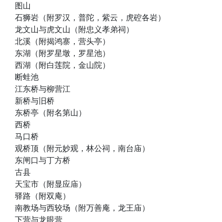
图山
石狮岩（附罗汉，普陀，紫云，虎硿各岩）
龙文山与虎文山（附忠义孝弟祠）
北溪（附揭鸿寨，营头亭）
东湖（附罗星墩，罗星池）
西湖（附白莲院，金山院）
断蛙池
江东桥与柳营江
新桥与旧桥
东桥亭（附名第山）
西桥
马口桥
观桥顶（附元妙观，林公祠，南台庙）
东闸口与丁方桥
古县
天宝市（附显应庙）
驿路（附双庵）
南教场与西较场（附万善庵，龙王庙）
下营与龙眼营