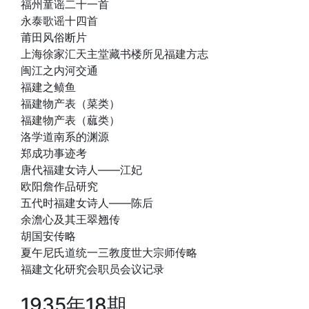
福州童谣二十一首
永泰歌谣十四首
莆田风俗断片
上海徐家汇天主堂藏书楼所见福建方志
闽江之内河交通
福建之鲼鱼
福建物产表（菜类）
福建物产表（蓏类）
洛学道南系的渊源
郑成功事迹考
唐代福建女诗人——江妃
欧阳詹作品研究
五代时福建女诗人——陈后
余澹心及其王翠翘传
胡国安传略
夏午尼氏道统一三教度世大宗师传略
福建文化研究会职员会议记录
1935年18期