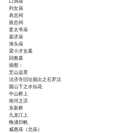
口洞庙
列女庙
表忠祠
旌忠祠
姜太爷庙
嘉济庙
渔头庙
梁小才女墓
回教墓
插图：
芝山远景
法济寺旧址掘出之石罗汉
圆山下之水仙花
中山桥上
南河之滨
东新桥
九龙江上
晚浦归帆
威惠庙（北庙）