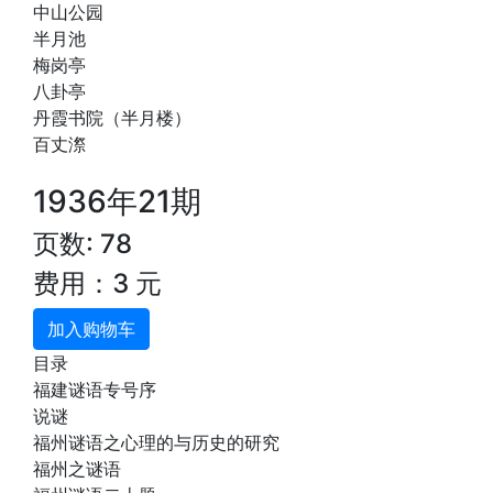
中山公园
半月池
梅岗亭
八卦亭
丹霞书院（半月楼）
百丈漈
1936年21期
页数: 78
费用：3 元
加入购物车
目录
福建谜语专号序
说谜
福州谜语之心理的与历史的研究
福州之谜语