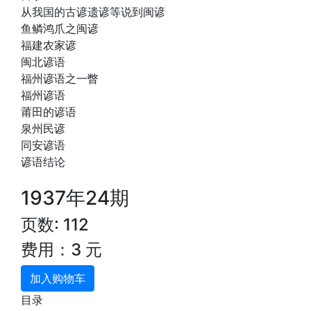
从我国的古谚遗谚等说到闽谚
鱼鳞鸿爪之闽谚
福建农家谚
闽北谚语
福州谚语之一瞥
福州谚语
莆田的谚语
泉州民谚
同安谚语
谚语结论
1937年24期
页数: 112
费用：3 元
加入购物车
目录