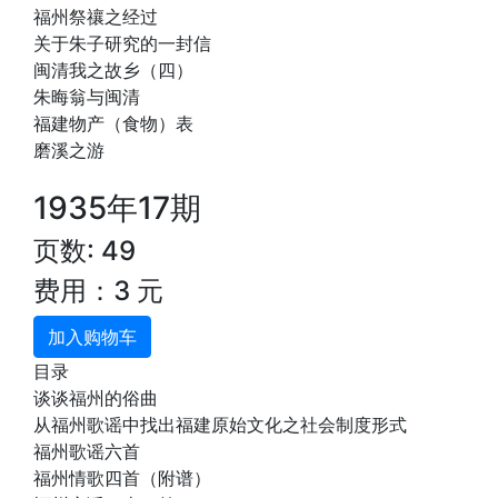
福州祭禳之经过
关于朱子研究的一封信
闽清我之故乡（四）
朱晦翁与闽清
福建物产（食物）表
磨溪之游
1935年17期
页数: 49
费用：3 元
加入购物车
目录
谈谈福州的俗曲
从福州歌谣中找出福建原始文化之社会制度形式
福州歌谣六首
福州情歌四首（附谱）