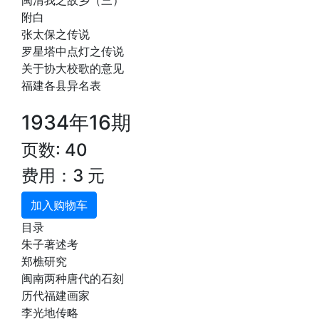
闽清我之故乡（三）
附白
张太保之传说
罗星塔中点灯之传说
关于协大校歌的意见
福建各县异名表
1934年16期
页数: 40
费用：3 元
加入购物车
目录
朱子著述考
郑樵研究
闽南两种唐代的石刻
历代福建画家
李光地传略