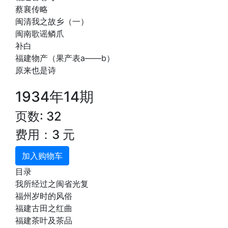
蔡襄传略
闽清我之故乡（一）
闽南歌谣鳞爪
补白
福建物产（果产表a——b）
原来也是诗
1934年14期
页数: 32
费用：3 元
加入购物车
目录
我所经过之闽省光复
福州岁时的风俗
福建古田之红曲
福建茶叶及茶品