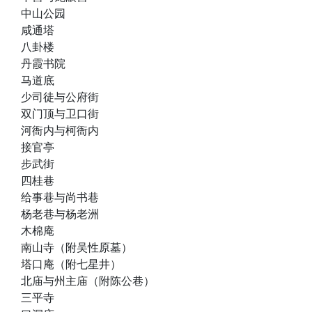
中山公园
咸通塔
八卦楼
丹霞书院
马道底
少司徒与公府街
双门顶与卫口街
河衙内与柯衙内
接官亭
步武街
四桂巷
给事巷与尚书巷
杨老巷与杨老洲
木棉庵
南山寺（附吴性原墓）
塔口庵（附七星井）
北庙与州主庙（附陈公巷）
三平寺