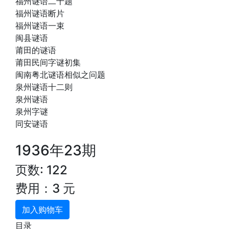
福州谜语二十题
福州谜语断片
福州谜语一束
闽县谜语
莆田的谜语
莆田民间字谜初集
闽南粤北谜语相似之问题
泉州谜语十二则
泉州谜语
泉州字谜
同安谜语
1936年23期
页数: 122
费用：3 元
加入购物车
目录