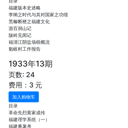
目录
福建版本史述略
李纲之时代与其对国家之功绩
荒榛断梗之福建文化
游百洞山记
皷岭见闻记
福清江阴盐场税概况
魁岐村工作报告
1933年13期
页数: 24
费用：3 元
加入购物车
目录
革命先烈黄家成传
福建理学系统（一）
福建番薯考