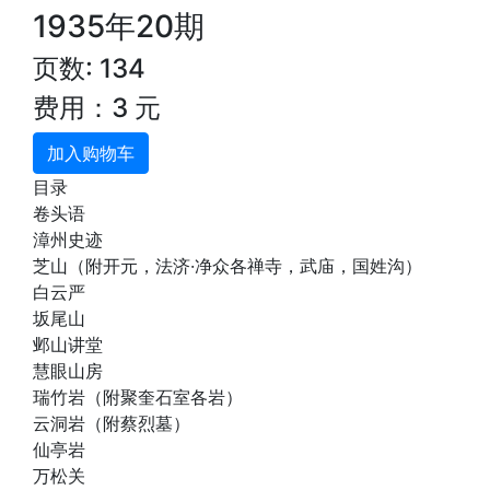
1935年20期
页数: 134
费用：3 元
加入购物车
目录
卷头语
漳州史迹
芝山（附开元，法济·净众各禅寺，武庙，国姓沟）
白云严
坂尾山
邺山讲堂
慧眼山房
瑞竹岩（附聚奎石室各岩）
云洞岩（附蔡烈墓）
仙亭岩
万松关