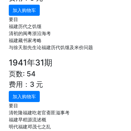
加入购物车
要目
福建历代之饥馑
清初的闽粤浙沿海考
福建藏书家考略
与徐天胎先生论福建历代饥馑及米价问题
1941年31期
页数: 54
费用：3 元
加入购物车
要目
清乾隆福建吃老官斋匪滋事考
福建早稻源流述概
明代福建邓茂七之乱