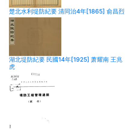
楚北水利堤防紀要 清同治4年[1865] 俞昌烈
湖北堤防紀要 民國14年[1925] 萧耀南 王兆
虎