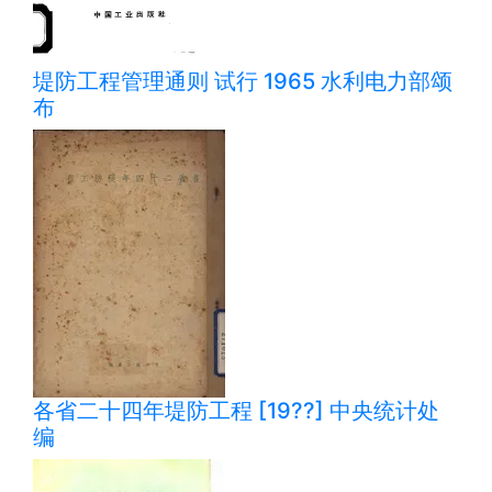
堤防工程管理通则 试行 1965 水利电力部颂
布
各省二十四年堤防工程 [19??] 中央统计处
编