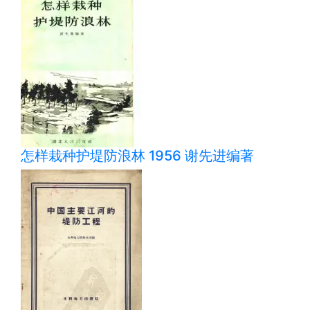
怎样栽种护堤防浪林 1956 谢先进编著