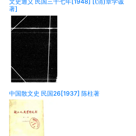
文史通义 民国三十七年[1948] [(清)章学诚
著]
中国散文史 民国26[1937] 陈柱著