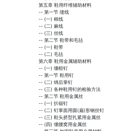
第五章 鞋用纤维辅助材料
--
第一节 缝线
--
(一) 棉线
--
(二) 麻线
--
(三) 丝线
--
第二节 鞋带和毛毡
--
(一) 鞋带
--
(二) 毛毡
第六章 鞋用金属辅助材料
--
(一) 绷楦钉
--
第一节 鞋用钉
--
(二) 绱后掌钉
--
(三) 各种鞋用钉的检验方法
--
第二节 鞋用金属丝
--
(一) 扒锯钉
--
(二) 钉掌面用圆(扁)形钢丝钉
--
(三) 鞋头挤型扎紧用金属丝
--
(四) 绷腰窝用金属丝