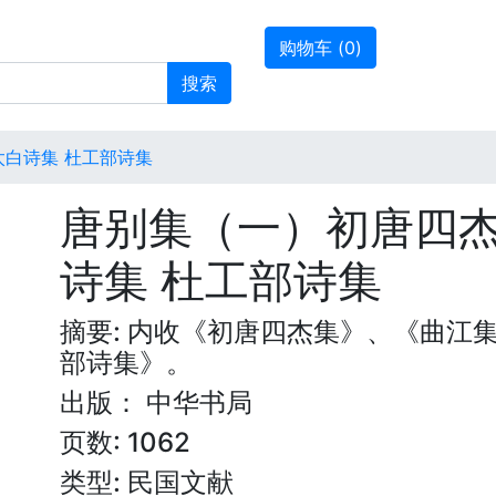
购物车 (
0
)
搜索
太白诗集 杜工部诗集
唐别集（一）初唐四杰
诗集 杜工部诗集
摘要: 内收《初唐四杰集》、《曲江
部诗集》。
出版： 中华书局
页数: 1062
类型: 民国文献