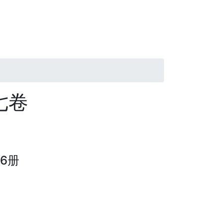
七卷
6册