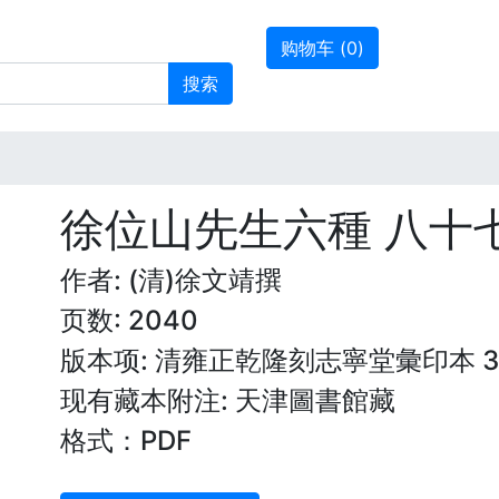
购物车 (
0
)
搜索
徐位山先生六種 八十
作者: (清)徐文靖撰
页数: 2040
版本项: 清雍正乾隆刻志寧堂彙印本 3
现有藏本附注: 天津圖書館藏
格式：PDF