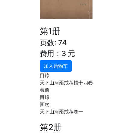
第1册
页数: 74
费用：3 元
加入购物车
目錄
天下山河兩戒考補十四卷
卷前
目錄
圖次
天下山河兩戒考卷一
第2册