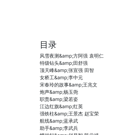
目录
风雪夜测&amp;方阿强 袁明仁
特级钻头&amp;田舒强
顶天峰&amp;张宣强 田智
女桥工&amp;李中元
宋春玲的故事&amp;王兆文
炮声&amp;杨玉尧
职责&amp;梁若姿
江边红旗&amp;红英
强铁柱&amp;王景杰 赵宝荣
航线&amp;蓝承武
助手&amp;李武兵