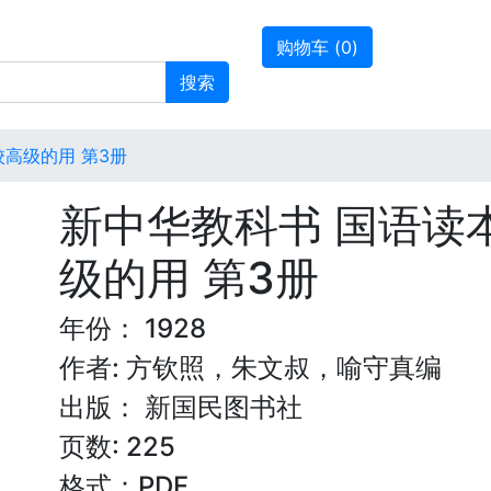
购物车 (
0
)
搜索
高级的用 第3册
新中华教科书 国语读
级的用 第3册
年份： 1928
作者: 方钦照，朱文叔，喻守真编
出版： 新国民图书社
页数: 225
格式：PDF