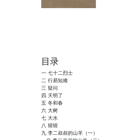
目录
一 七十二烈士
二 行易知难
三 疑问
四 天明了
五 冬和春
六 大树
七 大水
八 猩猩
九 李二叔叔的山羊（一）