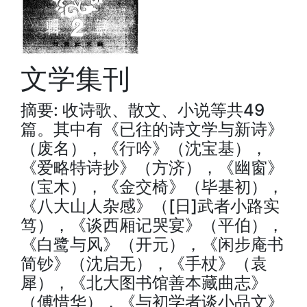
文学集刊
摘要: 收诗歌、散文、小说等共49
篇。其中有《已往的诗文学与新诗》
（废名），《行吟》（沈宝基），
《爱略特诗抄》（方济），《幽窗》
（宝木），《金交椅》（毕基初），
《八大山人杂感》（[日]武者小路实
笃），《谈西厢记哭宴》（平伯），
《白鹭与风》（开元），《闲步庵书
简钞》（沈启无），《手杖》（袁
犀），《北大图书馆善本藏曲志》
（傅惜华），《与初学者谈小品文》