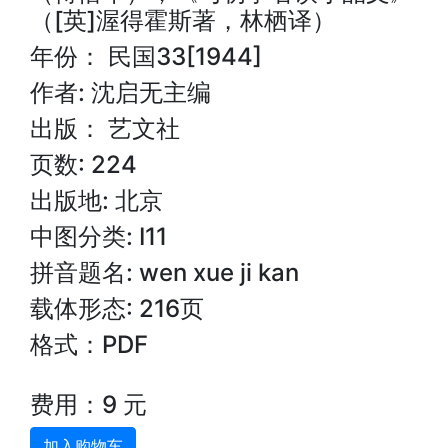
（[英]渥得霍斯著，林栖译）
年份： 民国33[1944]
作者: 沈启无主编
出版： 艺文社
页数: 224
出版地: 北京
中图分类: I11
拼音题名: wen xue ji kan
载体形态: 216页
格式：PDF
费用：9 元
加入购物车