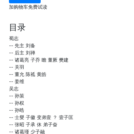
加购物车免费试读
目录
蜀志
--
先主 刘备
--
后主 刘禅
--
诸葛亮 子乔 瞻 董厥 樊建
--
关羽
--
董允 陈祗 黄皓
--
姜维
吴志
--
孙策
--
孙权
--
孙晧
--
士燮 子徽 变弟壹 ？ 壹子匡
--
张昭 子承 休 弟子奋
--
诸葛瑾 少子融