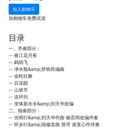
加入购物车
加购物车免费试读
目录
一、齐奏部分：
--
春江花月夜
--
鹧鸪飞
--
净水瓶&amp;舒铁民编曲
--
金蛇狂舞
--
百花园
--
山坡羊
--
连环扣
--
变体新水令&amp;刘天华改编
二、独奏部分：
--
光明行&amp;刘天华作曲 杨竞明改编伴奏
--
怀乡行&amp;陆修棠曲 曾寻 谢直心作伴奏